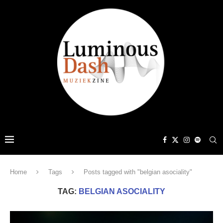
Home
Tags
Posts tagged with "belgian asociality"
TAG:
BELGIAN ASOCIALITY