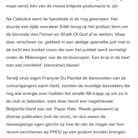
maar eens) één van de meest briljante podiumacts te zijn.
Na
Celestica
werd de handdoek in de ring geworpen. Het
duurde een tijdje vooraleer Edith terug op het podium klom om
de bisronde met
Femen
en
Wrath Of God
af te werken. Maar
daar verscheen ze, gekleed in een akelige spierwitte jurk met in
de lucht een boeket rozen die over het publiek werd vernietigt
onder de flikkeringen van de stroboscopen. Een krop in de keel
was wat overbleef, (eenzame) klasse!
Terwijl onze eigen François Du Painlait de dansvoeten van de
concertgangers warm hield, zochten de moedige bezoekers die
nog wat energie over hadden het smalle AB-trapje op om zo in
de club te belanden, want daar stond een nagelnieuwe
Belgische band aan zet: Paper Hats. Reeds gelauwerd op
diverse publicaties (ook de onze), en dus waren de
nieuwsgierige ogen gericht op hoe de vier de magie van hun
recent verschenen ep
PHO2
op een podium konden brengen.