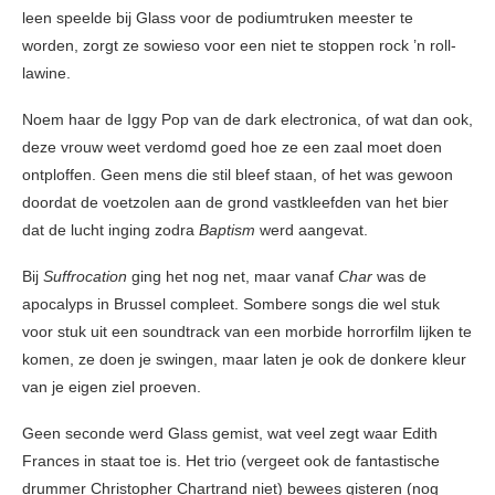
leen speelde bij Glass voor de podiumtruken meester te
worden, zorgt ze sowieso voor een niet te stoppen rock ’n roll-
lawine.
Noem haar de Iggy Pop van de dark electronica, of wat dan ook,
deze vrouw weet verdomd goed hoe ze een zaal moet doen
ontploffen. Geen mens die stil bleef staan, of het was gewoon
doordat de voetzolen aan de grond vastkleefden van het bier
dat de lucht inging zodra
Baptism
werd aangevat.
Bij
Suffrocation
ging het nog net, maar vanaf
Char
was de
apocalyps in Brussel compleet. Sombere songs die wel stuk
voor stuk uit een soundtrack van een morbide horrorfilm lijken te
komen, ze doen je swingen, maar laten je ook de donkere kleur
van je eigen ziel proeven.
Geen seconde werd Glass gemist, wat veel zegt waar Edith
Frances in staat toe is. Het trio (vergeet ook de fantastische
drummer Christopher Chartrand niet) bewees gisteren (nog