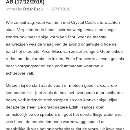
AB (17/12/2016)
written by
Didier Becu
27/07/2016
Wie ze ooit zag, weet wat hem met Crystal Castles te wachten
staat. Verpletterende beats, schreeuwerige vocals en songs
zonder ook maar enige vorm van licht. Voor de meeste
aanwezigen was de vraag van de avond ongetwijfeld hoe de
band het er zonder Alice Glass van zou afbrengen. Geen enkele
reden om de alarmbel te luiden, Edith Frances is al even gek als
haar voorgangster en een podiummadam waarvan je
achterover valt.
Meteen bij de start zat de vaart er meteen goed in,
Concrete
kenmerkte zich (net zoals de hele set overigens) door loeiharde
beats, verblindende stroboscopen en een krankzinnige, bijna
decadente sfeer. De graatmagere Edith Frances klom
onmiddellijk op de speakers en goot het eerste flesje water over
zich heen, de eerste demonen waren weggespoeld en
ogenblikkelijk was het onloochenbaar dat de vrouw uit Iowa over