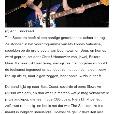
(c) Ann Cnockaert
The Spectors heeft al een aardige geschiedenis achter de rug.
Ze stonden in het voorprogramma van My Bloody Valentine,
speelden op de grote podia van Boomtown en Dour, en hun ep
werd geproducet door Chris Urbanowicz van, jawel, Editors.
Maar Marieke blikt niet terug, wel kijkt ze met opgeheven hoofd
de toekomst tegemoet en dat doet ze met een compleet nieuw
line-up die er, naar eigen zeggen, haar opnieuw zin in heeft.
De band kijkt op naar Best Coast, coverde al eens Slowdive
(
Alison
was dat), en dan weet je meteen wat je mag verwachten:
jinglejanglepop met een hoge C86-dosis. Niets klinkt perfect,
zelfs wat rommelig, en het is net dat wat The Spectors zo fris
maakt in Belgisch indielandje. Hoewel de geluidskwaliteit niet