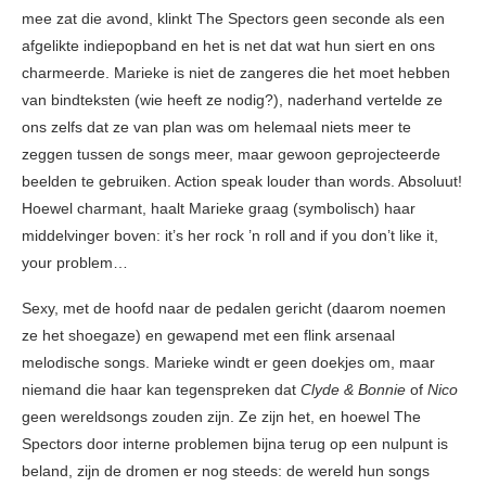
mee zat die avond, klinkt The Spectors geen seconde als een
afgelikte indiepopband en het is net dat wat hun siert en ons
charmeerde. Marieke is niet de zangeres die het moet hebben
van bindteksten (wie heeft ze nodig?), naderhand vertelde ze
ons zelfs dat ze van plan was om helemaal niets meer te
zeggen tussen de songs meer, maar gewoon geprojecteerde
beelden te gebruiken. Action speak louder than words. Absoluut!
Hoewel charmant, haalt Marieke graag (symbolisch) haar
middelvinger boven: it’s her rock ’n roll and if you don’t like it,
your problem…
Sexy, met de hoofd naar de pedalen gericht (daarom noemen
ze het shoegaze) en gewapend met een flink arsenaal
melodische songs. Marieke windt er geen doekjes om, maar
niemand die haar kan tegenspreken dat
Clyde & Bonnie
of
Nico
geen wereldsongs zouden zijn. Ze zijn het, en hoewel The
Spectors door interne problemen bijna terug op een nulpunt is
beland, zijn de dromen er nog steeds: de wereld hun songs