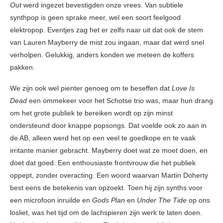
Out
werd ingezet bevestigden onze vrees. Van subtiele
synthpop is geen sprake meer, wel een soort feelgood
elektropop. Eventjes zag het er zelfs naar uit dat ook de stem
van Lauren Mayberry de mist zou ingaan, maar dat werd snel
verholpen. Gelukkig, anders konden we meteen de koffers
pakken.
We zijn ook wel pienter genoeg om te beseffen dat
Love Is
Dead
een ommekeer voor het Schotse trio was, maar hun drang
om het grote publiek te bereiken wordt op zijn minst
ondersteund door knappe popsongs. Dat voelde ook zo aan in
de AB, alleen werd het op een veel te goedkope en te vaak
irritante manier gebracht. Mayberry doet wat ze moet doen, en
doet dat goed. Een enthousiaste frontvrouw die het publiek
oppept, zonder overacting. Een woord waarvan Martin Doherty
best eens de betekenis van opzoekt. Toen hij zijn synths voor
een microfoon inruilde en
Gods Plan
en
Under The Tide
op ons
losliet, was het tijd om de lachspieren zijn werk te laten doen.