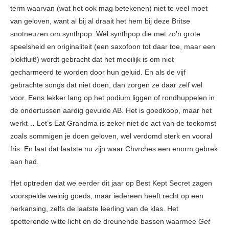
term waarvan (wat het ook mag betekenen) niet te veel moet
van geloven, want al bij al draait het hem bij deze Britse
snotneuzen om synthpop. Wel synthpop die met zo’n grote
speelsheid en originaliteit (een saxofoon tot daar toe, maar een
blokfluit!) wordt gebracht dat het moeilijk is om niet
gecharmeerd te worden door hun geluid. En als de vijf
gebrachte songs dat niet doen, dan zorgen ze daar zelf wel
voor. Eens lekker lang op het podium liggen of rondhuppelen in
de ondertussen aardig gevulde AB. Het is goedkoop, maar het
werkt… Let’s Eat Grandma is zeker niet de act van de toekomst
zoals sommigen je doen geloven, wel verdomd sterk en vooral
fris. En laat dat laatste nu zijn waar Chvrches een enorm gebrek
aan had.
Het optreden dat we eerder dit jaar op Best Kept Secret zagen
voorspelde weinig goeds, maar iedereen heeft recht op een
herkansing, zelfs de laatste leerling van de klas. Het
spetterende witte licht en de dreunende bassen waarmee
Get