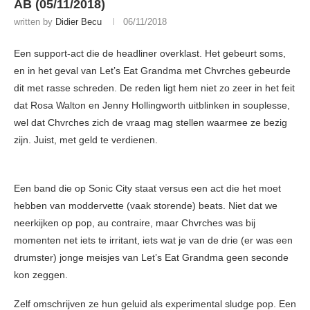
AB (05/11/2018)
written by
Didier Becu
06/11/2018
Een support-act die de headliner overklast. Het gebeurt soms,
en in het geval van Let’s Eat Grandma met Chvrches gebeurde
dit met rasse schreden. De reden ligt hem niet zo zeer in het feit
dat Rosa Walton en Jenny Hollingworth uitblinken in souplesse,
wel dat Chvrches zich de vraag mag stellen waarmee ze bezig
zijn. Juist, met geld te verdienen.
Een band die op Sonic City staat versus een act die het moet
hebben van moddervette (vaak storende) beats. Niet dat we
neerkijken op pop, au contraire, maar Chvrches was bij
momenten net iets te irritant, iets wat je van de drie (er was een
drumster) jonge meisjes van Let’s Eat Grandma geen seconde
kon zeggen.
Zelf omschrijven ze hun geluid als experimental sludge pop. Een