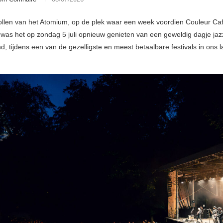
llen van het Atomium, op de plek waar een week voordien Couleur Ca
 was het op zondag 5 juli opnieuw genieten van een geweldig dagje jazz
d, tijdens een van de gezelligste en meest betaalbare festivals in ons l
.