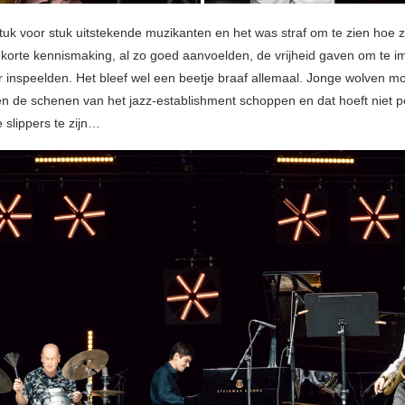
uk voor stuk uitstekende muzikanten en het was straf om te zien hoe z
ef korte kennismaking, al zo goed aanvoelden, de vrijheid gaven om te i
r inspeelden. Het bleef wel een beetje braaf allemaal. Jonge wolven m
en de schenen van het jazz-establishment schoppen en dat hoeft niet p
 slippers te zijn…