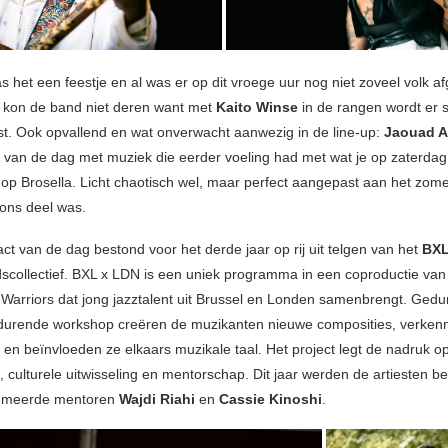
s het een feestje en al was er op dit vroege uur nog niet zoveel volk a
t kon de band niet deren want met
Kaito Winse
in de rangen wordt er 
nst. Ook opvallend en wat onverwacht aanwezig in de line-up:
Jaouad A
n van de dag met muziek die eerder voeling had met wat je op zaterdag
op Brosella. Licht chaotisch wel, maar perfect aangepast aan het zom
ons deel was.
ct van de dag bestond voor het derde jaar op rij uit telgen van het
BXL
scollectief. BXL x LDN is een uniek programma in een coproductie van
Warriors dat jong jazztalent uit Brussel en Londen samenbrengt. Ged
durende workshop creëren de muzikanten nieuwe composities, verken
 en beïnvloeden ze elkaars muzikale taal. Het project legt de nadruk op
 culturele uitwisseling en mentorschap. Dit jaar werden de artiesten b
mmeerde mentoren
Wajdi Riahi
en
Cassie Kinoshi
.