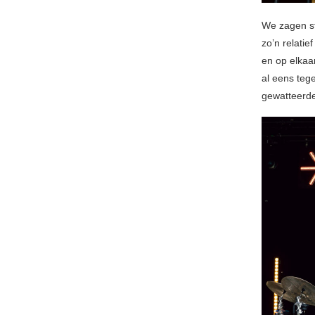
We zagen st
zo’n relati
en op elkaa
al eens teg
gewatteerde