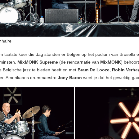
mhaire
n laatste keer die dag stonden er Belgen op het podium van Brosella 
 minsten.
MixMONK Supreme
(de reïncarnatie van
MixMONK
) behoort
e Belgische jazz te bieden heeft en met
Bram De Looze
,
Robin Verhe
 en Amerikaans drummaestro
Joey Baron
weet je dat het geweldig gaat