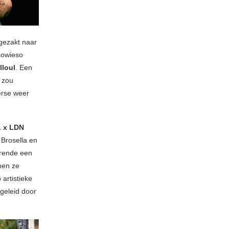
fgezakt naar
sowieso
lloul
. Een
 zou
erse weer
 x LDN
 Brosella en
urende een
nen ze
 artistieke
egeleid door