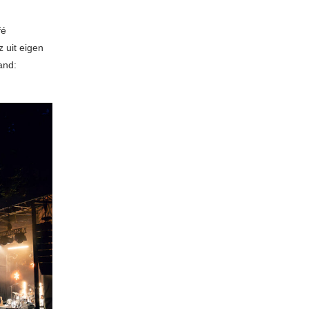
fé
 uit eigen
and: