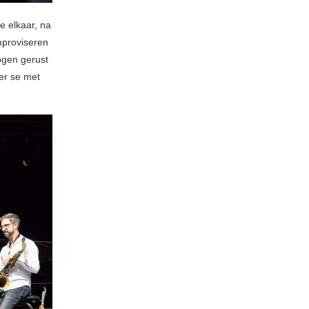
e elkaar, na
mproviseren
ogen gerust
er se met