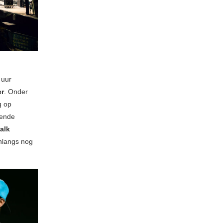
 uur
r
. Onder
g op
rende
alk
nlangs nog