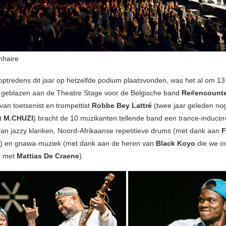
mhaire
optredens dit jaar op hetzelfde podium plaatsvonden, was het al om 13
 geblazen aan de Theatre Stage voor de Belgische band
Re#encounte
van toetsenist en trompettist
Robbe Bey Lattré
(twee jaar geleden no
et
M.CHUZI
) bracht de 10 muzikanten tellende band een trance-induce
an jazzy klanken, Noord-Afrikaanse repetitieve drums (met dank aan
F
) en gnawa-muziek (met dank aan de heren van
Black Koyo
die we o
n met
Mattias De Craene
).