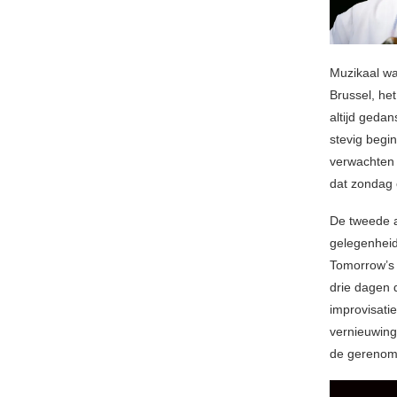
Muzikaal wa
Brussel, he
altijd geda
stevig begi
verwachten 
dat zondag 
De tweede a
gelegenheid
Tomorrow’s 
drie dagen 
improvisatie
vernieuwing,
de gereno