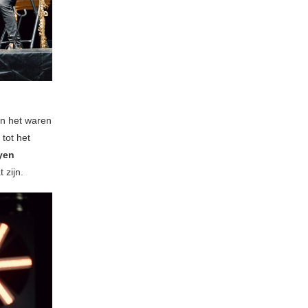
en het waren
 tot het
yen
 zijn.