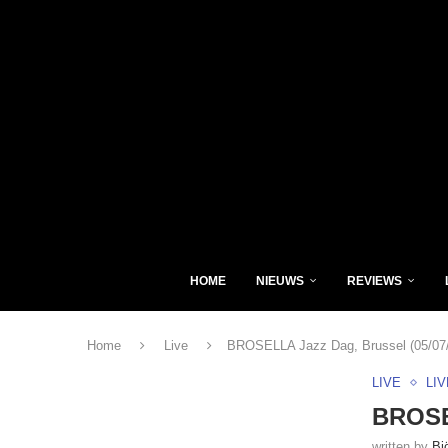
HOME
NIEUWS
REVIEWS
Home
Live
BROSELLA Jazz Dag, Brussel (05/07
LIVE
LI
BROSEL
written by
Bj