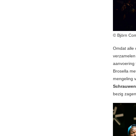
© Björn Co
Omdat alle 
verzamelen
aanvoering 
Brosella m
mengeling v
Schrauwen
bezig zage