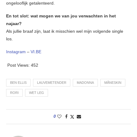
ongelooflijk getalenteerd.
En tot slot: wat mogen we van jou verwachten in het
najaar?
Als jullie braaf zijn, laat ik misschien wel mijn volgende single
los.
Instagram
–
VI.BE
Post Views:
452
BEN ELLIS
LAUVEMETENDER
MADONNA
MÅNESKIN
RORI
WET LEG
0