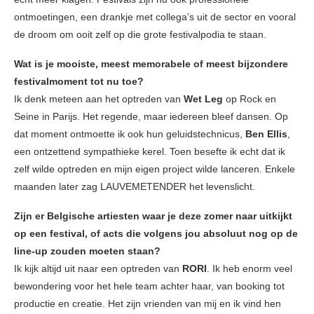
ontmoetingen, een drankje met collega’s uit de sector en vooral
de droom om ooit zelf op die grote festivalpodia te staan.
Wat is je mooiste, meest memorabele of meest bijzondere
festivalmoment tot nu toe?
Ik denk meteen aan het optreden van
Wet Leg
op Rock en
Seine in Parijs. Het regende, maar iedereen bleef dansen. Op
dat moment ontmoette ik ook hun geluidstechnicus,
Ben Ellis
,
een ontzettend sympathieke kerel. Toen besefte ik echt dat ik
zelf wilde optreden en mijn eigen project wilde lanceren. Enkele
maanden later zag LAUVEMETENDER het levenslicht.
Zijn er Belgische artiesten waar je deze zomer naar uitkijkt
op een festival, of acts die volgens jou absoluut nog op de
line-up zouden moeten staan?
Ik kijk altijd uit naar een optreden van
RORI
. Ik heb enorm veel
bewondering voor het hele team achter haar, van booking tot
productie en creatie. Het zijn vrienden van mij en ik vind hen