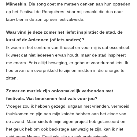
Måneskin
. Die song doet me meteen denken aan hun optreden
op het Festival de Ronquières. Voor mij smaakt die dus naar
lauw bier in de zon op een festivalweide.
Waar vind je deze zomer het liefst inspiratie: de stad, de
kust of de Ardennen (of iets anders)?
Ik woon in het centrum van Brussel en voor mij is dat essentieel.
Ik weet dat niet iedereen ervan houdt, maar de stad inspireert
me enorm. Er is altijd beweging, er gebeurt voortdurend iets. Ik
hou ervan om overprikkeld te zijn en midden in die energie te
zitten.
Zomer en muziek zijn onlosmakelijk verbonden met
festivals. Wat betekenen festivals voor jou?
Vroeger zou ik hebben gezegd: uitgaan met vrienden, vermoeid
thuiskomen en pijn aan mijn knieën hebben aan het einde van
de avond. Maar sinds ik mijn eigen project heb gelanceerd en
het geluk heb om ook backstage aanwezig te zijn, kan ik niet
echt meer klagen. Festivals zijn nu ook professionele