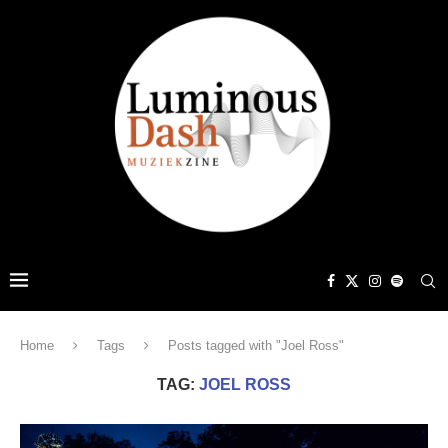
Home
Tags
Posts tagged with "Joel Ross"
TAG:
JOEL ROSS