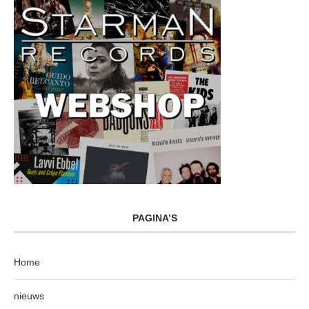
PAGINA’S
Home
nieuws