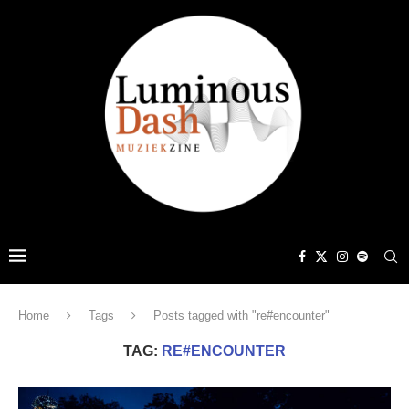
Home
Tags
Posts tagged with "re#encounter"
TAG:
RE#ENCOUNTER