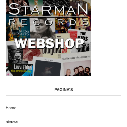
PAGINA’S
Home
nieuws