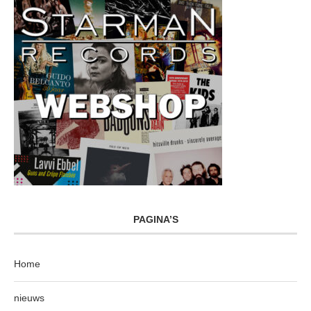
PAGINA’S
Home
nieuws