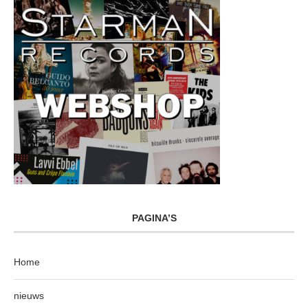
PAGINA’S
Home
nieuws