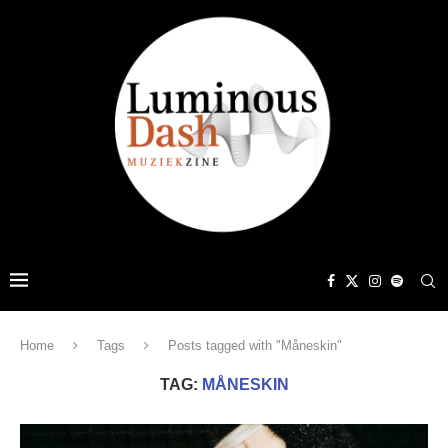
Home
Tags
Posts tagged with "Måneskin"
TAG:
MÅNESKIN