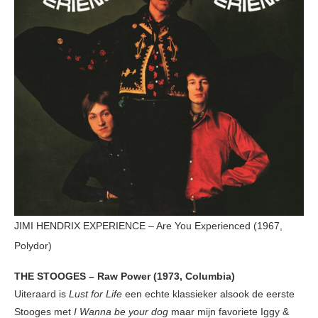
JIMI HENDRIX EXPERIENCE – Are You Experienced (1967,
Polydor)
THE STOOGES – Raw Power (1973, Columbia)
Uiteraard is
Lust for Life
een echte klassieker alsook de eerste
Stooges met
I Wanna be your dog
maar mijn favoriete Iggy &