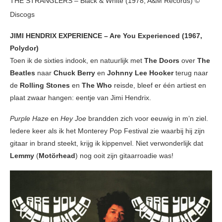
THE STRANGLERS – Black & White (1978, A&M Records) ©
Discogs
JIMI HENDRIX EXPERIENCE – Are You Experienced (1967,
Polydor)
Toen ik de sixties indook, en natuurlijk met
The Doors
over
The
Beatles
naar
Chuck Berry
en
Johnny Lee Hooker
terug naar
de
Rolling Stones
en
The Who
reisde, bleef er één artiest en
plaat zwaar hangen: eentje van Jimi Hendrix.
Purple Haze
en
Hey Joe
brandden zich voor eeuwig in m’n ziel.
Iedere keer als ik het Monterey Pop Festival zie waarbij hij zijn
gitaar in brand steekt, krijg ik kippenvel. Niet verwonderlijk dat
Lemmy
(
Motörhead
) nog ooit zijn gitaarroadie was!