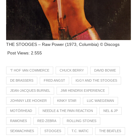
THE STOOGES – Raw Power (1973, Columbia) © Discogs
Post Views:
2.555
‘T HOF VAN COMMERCE
CHUCK BERRY
DAVID BOWIE
DE BRASSERS
FRED ANGST
IGGY AND THE STOOGES
JEAN-JACQUES BURNEL
JIMI HENDRIX EXPERIENCE
JOHNNY LEE HOOKER
KINKY STAR
LUC WAEGEMAN
MOTÖRHEAD
NEEDLE & THE PAIN REACTION
NEL & JP
RAMONES
RED ZEBRA
ROLLING STONES
SEXMACHINES
STOOGES
T.C. MATIC
THE BEATLES