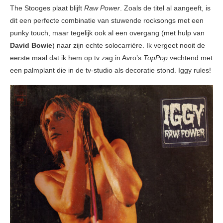
The Stooges plaat blijft
Raw Power
. Zoals de titel al aangeeft, is
dit een perfecte combinatie van stuwende rocksongs met een
punky touch, maar tegelijk ook al een overgang (met hulp van
David Bowie
) naar zijn echte solocarrière. Ik vergeet nooit de
eerste maal dat ik hem op tv zag in Avro’s
TopPop
vechtend met
een palmplant die in de tv-studio als decoratie stond. Iggy rules!