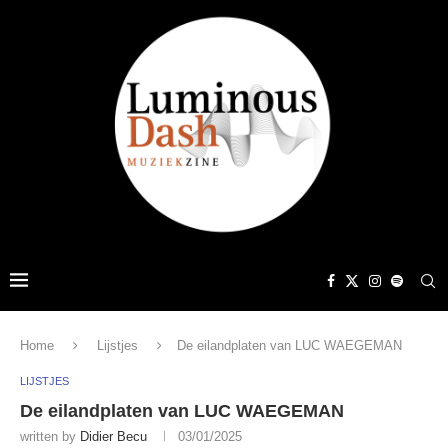
Home
Lijstjes
De eilandplaten van LUC WAEGEMAN
LIJSTJES
De eilandplaten van LUC WAEGEMAN
written by
Didier Becu
03/01/2025