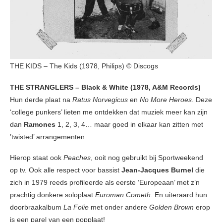
THE KIDS – The Kids (1978, Philips) © Discogs
THE STRANGLERS – Black & White (1978, A&M Records)
Hun derde plaat na
Ratus Norvegicus
en
No More Heroes
. Deze
‘college punkers’ lieten me ontdekken dat muziek meer kan zijn
dan
Ramones
1, 2, 3, 4… maar goed in elkaar kan zitten met
’twisted’ arrangementen.
Hierop staat ook
Peaches
, ooit nog gebruikt bij Sportweekend
op tv. Ook alle respect voor bassist
Jean-Jacques Burnel
die
zich in 1979 reeds profileerde als eerste ‘Europeaan’ met z’n
prachtig donkere soloplaat
Euroman Cometh
. En uiteraard hun
doorbraakalbum
La Folie
met onder andere
Golden Brown
erop
is een parel van een popplaat!