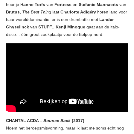
hoor je
Hanne Torfs
van
Fortress
en
Stefanie Mannaerts
van
Brutus
,
The Best Thing
laat
Charlotte Adigéry
horen lang voor
haar werelddominantie, er is een drumbattle met
Lander
Ghyselinck
van
STUFF
.,
Kenji Minogue
gaat aan de italo-
disco… één groot zoekplaatje voor de Belpop-nerd.
CHANTAL ACDA –
Bounce Back
(2017)
Noem het beroepsmisvorming, maar ik laat me soms echt nog