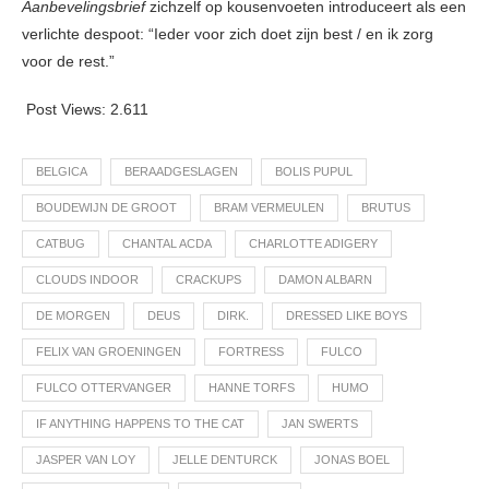
Aanbevelingsbrief
zichzelf op kousenvoeten introduceert als een
verlichte despoot: “Ieder voor zich doet zijn best / en ik zorg
voor de rest.”
Post Views:
2.611
BELGICA
BERAADGESLAGEN
BOLIS PUPUL
BOUDEWIJN DE GROOT
BRAM VERMEULEN
BRUTUS
CATBUG
CHANTAL ACDA
CHARLOTTE ADIGERY
CLOUDS INDOOR
CRACKUPS
DAMON ALBARN
DE MORGEN
DEUS
DIRK.
DRESSED LIKE BOYS
FELIX VAN GROENINGEN
FORTRESS
FULCO
FULCO OTTERVANGER
HANNE TORFS
HUMO
IF ANYTHING HAPPENS TO THE CAT
JAN SWERTS
JASPER VAN LOY
JELLE DENTURCK
JONAS BOEL