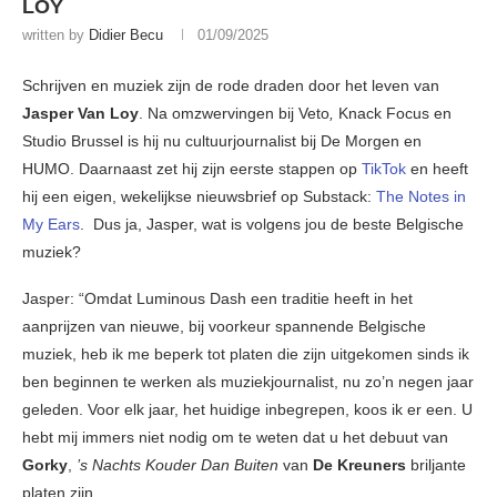
LOY
written by
Didier Becu
01/09/2025
Schrijven en muziek zijn de rode draden door het leven van
Jasper Van Loy
. Na omzwervingen bij Veto
,
Knack Focus en
Studio Brussel is hij nu cultuurjournalist bij De Morgen en
HUMO. Daarnaast zet hij zijn eerste stappen op
TikTok
en heeft
hij een eigen, wekelijkse nieuwsbrief op Substack:
The Notes in
My Ears
. Dus ja, Jasper, wat is volgens jou de beste Belgische
muziek?
Jasper: “Omdat Luminous Dash een traditie heeft in het
aanprijzen van nieuwe, bij voorkeur spannende Belgische
muziek, heb ik me beperk tot platen die zijn uitgekomen sinds ik
ben beginnen te werken als muziekjournalist, nu zo’n negen jaar
geleden. Voor elk jaar, het huidige inbegrepen, koos ik er een. U
hebt mij immers niet nodig om te weten dat u het debuut van
Gorky
,
’s Nachts Kouder Dan Buiten
van
De Kreuners
briljante
platen zijn.