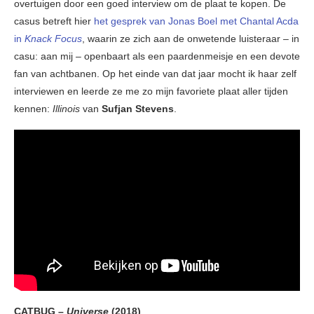
overtuigen door een goed interview om de plaat te kopen. De
casus betreft hier
het gesprek van Jonas Boel met Chantal Acda
in
Knack Focus
, waarin ze zich aan de onwetende luisteraar – in
casu: aan mij – openbaart als een paardenmeisje en een devote
fan van achtbanen. Op het einde van dat jaar mocht ik haar zelf
interviewen en leerde ze me zo mijn favoriete plaat aller tijden
kennen:
Illinois
van
Sufjan Stevens
.
CATBUG –
Universe
(2018)