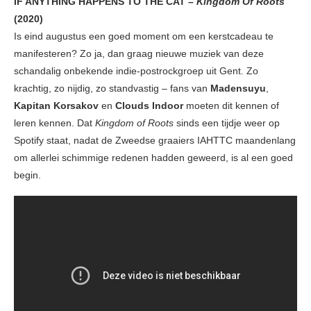
IF ANYTHING HAPPENS TO THE CAT –
Kingdom Of Roots
(2020)
Is eind augustus een goed moment om een kerstcadeau te
manifesteren? Zo ja, dan graag nieuwe muziek van deze
schandalig onbekende indie-postrockgroep uit Gent. Zo
krachtig, zo nijdig, zo standvastig – fans van
Madensuyu
,
Kapitan Korsakov
en
Clouds Indoor
moeten dit kennen of
leren kennen. Dat
Kingdom of Roots
sinds een tijdje weer op
Spotify staat, nadat de Zweedse graaiers IAHTTC maandenlang
om allerlei schimmige redenen hadden geweerd, is al een goed
begin.