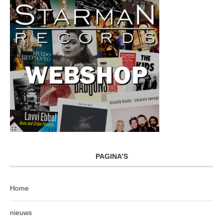
PAGINA’S
Home
nieuws