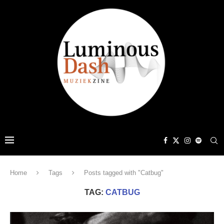
Home
Tags
Posts tagged with "Catbug"
TAG:
CATBUG