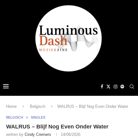
Home
Belgisch
WALRUS – Blijf Nog Even Onder Water
BELGISCH
SINGLES
WALRUS – Blijf Nog Even Onder Water
written by
Cindy Cremers
14/06/2026