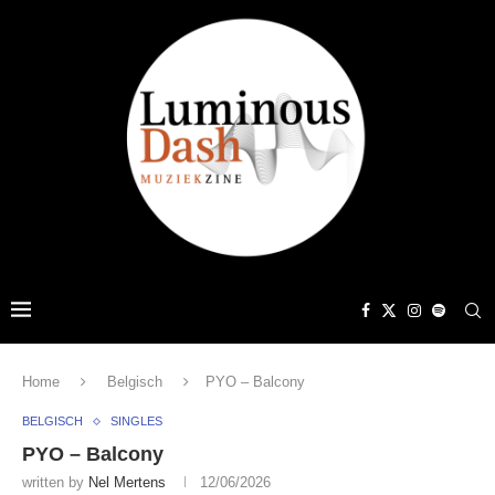
Home
Belgisch
PYO – Balcony
BELGISCH
SINGLES
PYO – Balcony
written by
Nel Mertens
12/06/2026