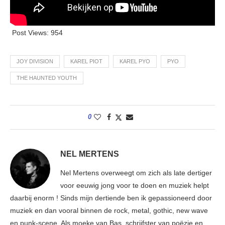
Post Views:
954
JOY DIVISION
KAREL PIOT
KAREL PYO
PYO
THE HAUNTED YOUTH
0
NEL MERTENS
Nel Mertens overweegt om zich als late dertiger
voor eeuwig jong voor te doen en muziek helpt
daarbij enorm ! Sinds mijn dertiende ben ik gepassioneerd door
muziek en dan vooral binnen de rock, metal, gothic, new wave
en punk-scene. Als moeke van Bas, schrijfster van poëzie en