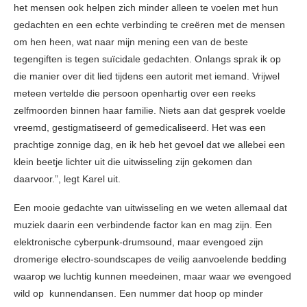
het mensen ook helpen zich minder alleen te voelen met hun
gedachten en een echte verbinding te creëren met de mensen
om hen heen, wat naar mijn mening een van de beste
tegengiften is tegen suïcidale gedachten. Onlangs sprak ik op
die manier over dit lied tijdens een autorit met iemand. Vrijwel
meteen vertelde die persoon openhartig over een reeks
zelfmoorden binnen haar familie. Niets aan dat gesprek voelde
vreemd, gestigmatiseerd of gemedicaliseerd. Het was een
prachtige zonnige dag, en ik heb het gevoel dat we allebei een
klein beetje lichter uit die uitwisseling zijn gekomen dan
daarvoor.”, legt Karel uit.
Een mooie gedachte van uitwisseling en we weten allemaal dat
muziek daarin een verbindende factor kan en mag zijn. Een
elektronische cyberpunk-drumsound, maar evengoed zijn
dromerige electro-soundscapes de veilig aanvoelende bedding
waarop we luchtig kunnen meedeinen, maar waar we evengoed
wild op kunnendansen. Een nummer dat hoop op minder