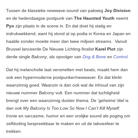
Tussen de klassieke newwave-sound van pakweg
Joy Division
en de hedendaagse postpunk van
The Haunted Youth
neemt
Pyo
zijn plaats in de scene in. En dat doet hij statig en
indrukwekkend, want hij stond al op podia in Korea en Japan en
haalde zonder moeite meer dan twee miljoen streams. Vanuit
Brussel lanceerde De Nieuwe Lichting-finalist
Karel Piot
zijn
derde single
Balcony
, als opvolger van
Dog & Bone
en
Control
.
Dat hij melancholie laat versmelten met beats, maakt hem dan
ook een hypermoderne postpunker/newwaver. En dat klinkt
waanzinnig goed. Waanzin is dan ook wat de inhoud van zijn
nieuwe nummer
Balcony
vult. Een nummer dat luchtigheid
brengt over een waanzinnig duister thema. De ‘geheime’ titel is
dan ook
My Balcony Is Too Low So Now I Can’t Kill Myself.
Ironie en sarcasme, humor en een vrolijke sound als poging om
zelfdoding bespreekbaar te maken en uit de taboesfeer te
trekken.