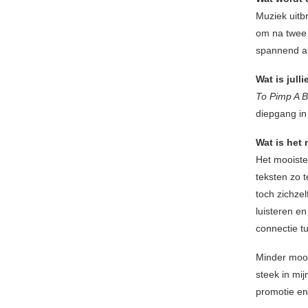
Muziek uitb
om na twee 
spannend al
Wat is jull
To Pimp A B
diepgang in
Wat is het
Het mooiste
teksten zo t
toch zichzel
luisteren en
connectie tu
Minder mooi 
steek in mij
promotie en