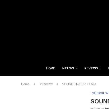
HOME
NIEUWS
REVIEWS
Home
Interview
SOUND TRACK: Lil Alia
INTERVIEW
SOUND
written by
An