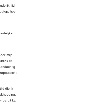
elijk tijd
uutep, heel
ondelijke
beer mijn
ubliek er
 aandachtig
erapeutische
ijd die ik
oekhouding,
onderuit kan