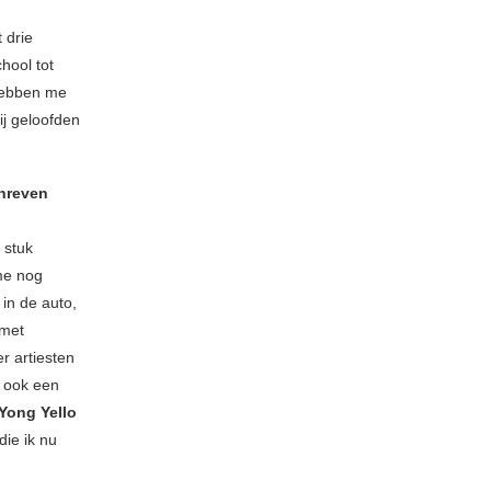
 drie
hool tot
hebben me
ij geloofden
chreven
 stuk
me nog
n in de auto,
 met
r artiesten
ook een
Yong Yello
die ik nu