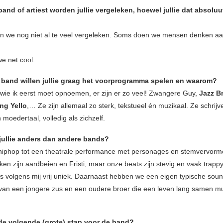
and of artiest worden jullie vergeleken, hoewel jullie dat absoluu
ijn we nog niet al te veel vergeleken. Soms doen we mensen denken aan
we net cool.
 band willen jullie graag het voorprogramma spelen en waarom?
t wie ik eerst moet opnoemen, er zijn er zo veel! Zwangere Guy,
Jazz B
ng Yello
,… Ze zijn allemaal zo sterk, tekstueel én muzikaal. Ze schrijv
 moedertaal, volledig als zichzelf.
jullie anders dan andere bands?
iphop tot een theatrale performance met personages en stemvervorm
en zijn aardbeien en Fristi, maar onze beats zijn stevig en vaak trappy
is volgens mij vrij uniek. Daarnaast hebben we een eigen typische soun
s van een jongere zus en een oudere broer die een leven lang samen m
de volgende (grote) stap voor de band?