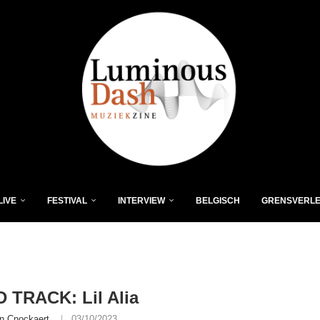
LIVE
FESTIVAL
INTERVIEW
BELGISCH
GRENSVERL
 TRACK: Lil Alia
n Cnockaert
03/10/2023