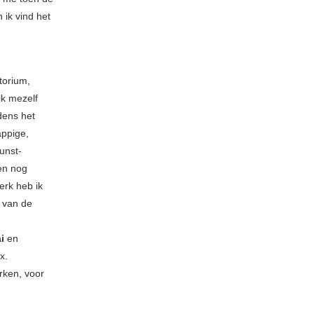
 ik vind het
torium,
ik mezelf
jdens het
appige,
unst-
en nog
erk heb ik
s van de
i
en
x.
rken, voor