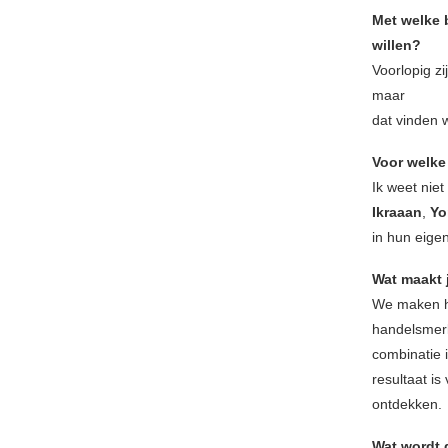
Met welke b
willen?
Voorlopig z
maar
dat vinden 
Voor welke
Ik weet nie
Ikraaan
,
Yo
in hun eigen
Wat maakt 
We maken h
handelsmerk
combinatie 
resultaat i
ontdekken.
Wat wordt 