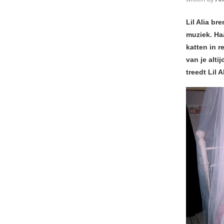
Lil Alia b
muziek. Haa
katten in 
van je altij
treedt Lil 