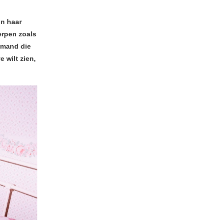
in haar
erpen zoals
emand die
e wilt zien,