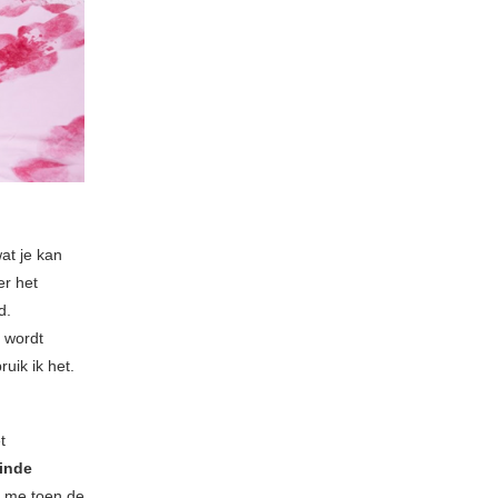
at je kan
er het
d.
t wordt
uik ik het.
t
inde
f me toen de