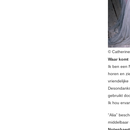
© Catherin
Waar komt 
Ik ben een 
horen en zie
vriendelijke
Desondanks h
gebruikt doo
Ik hou ervan
“Alia” besch
middelbaar 
Notenbaert