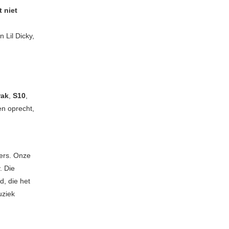
t niet
 Lil Dicky,
rak
,
S10
,
en oprecht,
ers. Onze
. Die
d, die het
uziek