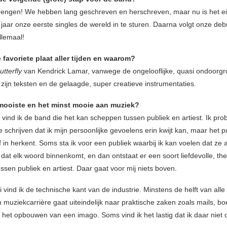
rengen! We hebben lang geschreven en herschreven, maar nu is het eind
jaar onze eerste singles de wereld in te sturen. Daarna volgt onze deb
lemaal!
ie favoriete plaat aller tijden en waarom?
utterfly
van Kendrick Lamar, vanwege de ongelooflijke, quasi ondoorgr
 zijn teksten en de gelaagde, super creatieve instrumentaties.
 mooiste en het minst mooie aan muziek?
 vind ik de band die het kan scheppen tussen publiek en artiest. Ik pro
e schrijven dat ik mijn persoonlijke gevoelens erin kwijt kan, maar het p
f in herkent. Soms sta ik voor een publiek waarbij ik kan voelen dat ze
 dat elk woord binnenkomt, en dan ontstaat er een soort liefdevolle, th
ssen publiek en artiest. Daar gaat voor mij niets boven.
vind ik de technische kant van de industrie. Minstens de helft van alle t
n muziekcarrière gaat uiteindelijk naar praktische zaken zoals mails, b
 het opbouwen van een imago. Soms vind ik het lastig dat ik daar niet 