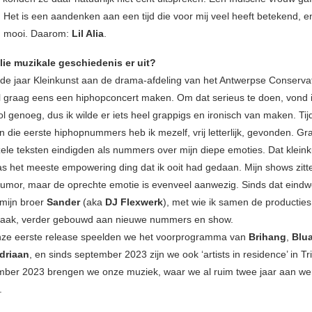
 Het is een aandenken aan een tijd die voor mij veel heeft betekend, en
 mooi. Daarom:
Lil Alia
.
llie muzikale geschiedenis er uit?
ede jaar Kleinkunst aan de drama-afdeling van het Antwerpse Conserva
el graag eens een hiphopconcert maken. Om dat serieus te doen, vond 
ol genoeg, dus ik wilde er iets heel grappigs en ironisch van maken. Ti
n die eerste hiphopnummers heb ik mezelf, vrij letterlijk, gevonden. Gr
le teksten eindigden als nummers over mijn diepe emoties. Dat kleink
s het meeste empowering ding dat ik ooit had gedaan. Mijn shows zitt
humor, maar de oprechte emotie is evenveel aanwezig. Sinds dat eindw
mijn broer
Sander
(aka
DJ Flexwerk
), met wie ik samen de productie
ak, verder gebouwd aan nieuwe nummers en show.
nze eerste release speelden we het voorprogramma van
Brihang
,
Blua
driaan
, en sinds september 2023 zijn we ook ‘artists in residence’ in Tri
ber 2023 brengen we onze muziek, waar we al ruim twee jaar aan we
.