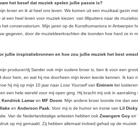
am het besef dat muziek spelen jullie passie is?
ijn broer en ik al heel ons leven. We komen uit een muzikaal gezin met
 al een heel leven voor muziek kiezen: van lilliputters naar de muzieksc
 het conservatorium. Mijn jaren op de Kunsthumaniora in Antwerpen 
uw gegeven, door de muziekleerkrachten die toonden hoe hard ze in m
or jullie inspiratiebronnen en hoe zou jullie muziek het best oms
ijn producer/dj Sander ook mijn oudere broer is, ben ik voor een groot
d door hem, en wat hij me doorheen mijn leven leerde kennen. Ik kan 
oe hij mij op mijn 10 jaar naar
Lose Yourself
van
Eminem
liet luistere
oen een hele wereld voor mij open ging. Hij bracht mij ook in aanraking
s
Kendrick Lamar
en
MF Doom
. Mijn andere broer toonde me dan wee
Blake
en
Anderson Paak.
Voor mij is de humor en ironie van
Lil Dicky
ratie. Van de Nederlandstalige artiesten hebben ook
Zwangere Guy
en
ndruk op mij gemaakt. Zij hebben allemaal invloed gehad op de muziek 