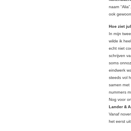
naam “Alia”.
ook gewoon
Hoe ziet ju
In mijn twe
wilde ik he
echt niet co
schrijven va
soms onnoze
eindwerk wa
steeds vol 
samen met 
nummers ma
Nog voor o
Lander & A
Vanaf novem
het eerst uit