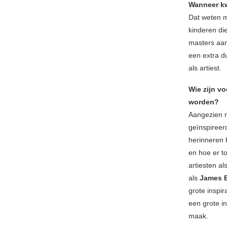
Wanneer kw
Dat weten m
kinderen die
masters aan
een extra d
als artiest.
Wie zijn vo
worden?
Aangezien m
geïnspireer
herinneren h
en hoe er t
artiesten al
als
James 
grote inspi
een grote i
maak.