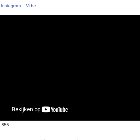
–
Instagram
–
Vi.be
:
855