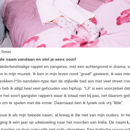
e Smet
de naam vandaan en stel je eens voor!
Nederlandstalige rapper en zangeres, met een achtergrond in drama, w
n in mijn muziek. Ik ben in mijn leven nooit “graaf” geweest, ik was me
 sokken-in-sandalen-type dan de stijlvolle bad ass met veel street cre
eb ik altijd heel veel gehouden van hiphop. “Lil” is een voorzetsel da
r het soort gangster rappers waar ik totaal niet bij pas, net daarom gebr
 om te spelen met die ironie. Daarnaast ben ik fysiek ook vrij “little”.
ouw ik als mijn tweede naam, al kreeg ik die niet van mijn ouders. In he
ging ik een jaar op uitwisseling naar het noorden van India. De naam
L
konden ze daar natuurlijk niet echt uitspreken. Een Indische vrouw ga