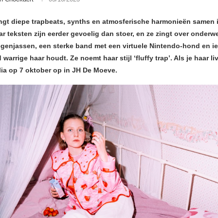
rengt diepe trapbeats, synths en atmosferische harmonieën samen 
r teksten zijn eerder gevoelig dan stoer, en ze zingt over onderw
regenjassen, een sterke band met een virtuele Nintendo-hond en i
d warrige haar houdt. Ze noemt haar stijl ‘fluffy trap’. Als je haar liv
Alia op 7 oktober op in JH De Moeve.