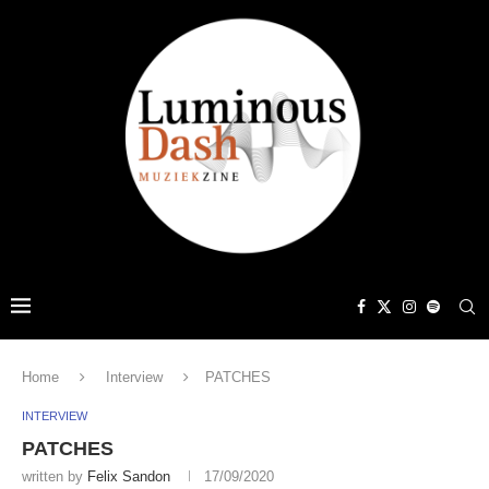
Home
Interview
PATCHES
INTERVIEW
PATCHES
written by
Felix Sandon
17/09/2020