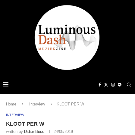
Home
Interview
KLOOT PER W
INTERVIEW
KLOOT PER W
written by
Didier Becu
24/08/2019