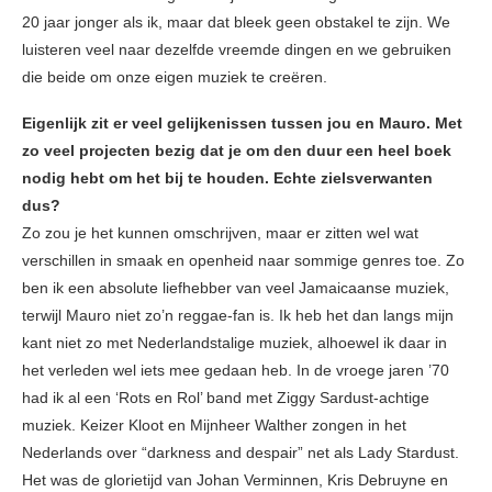
20 jaar jonger als ik, maar dat bleek geen obstakel te zijn. We
luisteren veel naar dezelfde vreemde dingen en we gebruiken
die beide om onze eigen muziek te creëren.
Eigenlijk zit er veel gelijkenissen tussen jou en Mauro. Met
zo veel projecten bezig dat je om den duur een heel boek
nodig hebt om het bij te houden. Echte zielsverwanten
dus?
Zo zou je het kunnen omschrijven, maar er zitten wel wat
verschillen in smaak en openheid naar sommige genres toe. Zo
ben ik een absolute liefhebber van veel Jamaicaanse muziek,
terwijl Mauro niet zo’n reggae-fan is. Ik heb het dan langs mijn
kant niet zo met Nederlandstalige muziek, alhoewel ik daar in
het verleden wel iets mee gedaan heb. In de vroege jaren ’70
had ik al een ‘Rots en Rol’ band met Ziggy Sardust-achtige
muziek. Keizer Kloot en Mijnheer Walther zongen in het
Nederlands over “darkness and despair” net als Lady Stardust.
Het was de glorietijd van Johan Verminnen, Kris Debruyne en