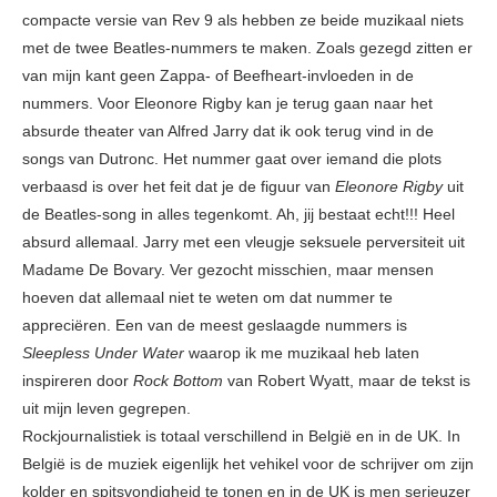
compacte versie van Rev 9 als hebben ze beide muzikaal niets
met de twee Beatles-nummers te maken. Zoals gezegd zitten er
van mijn kant geen Zappa- of Beefheart-invloeden in de
nummers. Voor Eleonore Rigby kan je terug gaan naar het
absurde theater van Alfred Jarry dat ik ook terug vind in de
songs van Dutronc. Het nummer gaat over iemand die plots
verbaasd is over het feit dat je de figuur van
Eleonore Rigby
uit
de Beatles-song in alles tegenkomt. Ah, jij bestaat echt!!! Heel
absurd allemaal. Jarry met een vleugje seksuele perversiteit uit
Madame De Bovary. Ver gezocht misschien, maar mensen
hoeven dat allemaal niet te weten om dat nummer te
appreciëren. Een van de meest geslaagde nummers is
Sleepless Under Water
waarop ik me muzikaal heb laten
inspireren door
Rock Bottom
van Robert Wyatt, maar de tekst is
uit mijn leven gegrepen.
Rockjournalistiek is totaal verschillend in België en in de UK. In
België is de muziek eigenlijk het vehikel voor de schrijver om zijn
kolder en spitsvondigheid te tonen en in de UK is men serieuzer