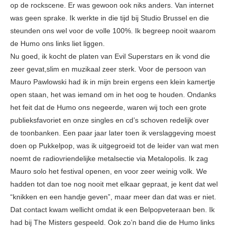
op de rockscene. Er was gewoon ook niks anders. Van internet
was geen sprake. Ik werkte in die tijd bij Studio Brussel en die
steunden ons wel voor de volle 100%. Ik begreep nooit waarom
de Humo ons links liet liggen.
Nu goed, ik kocht de platen van Evil Superstars en ik vond die
zeer gevat,slim en muzikaal zeer sterk. Voor de persoon van
Mauro Pawlowski had ik in mijn brein ergens een klein kamertje
open staan, het was iemand om in het oog te houden. Ondanks
het feit dat de Humo ons negeerde, waren wij toch een grote
publieksfavoriet en onze singles en cd’s schoven redelijk over
de toonbanken. Een paar jaar later toen ik verslaggeving moest
doen op Pukkelpop, was ik uitgegroeid tot de leider van wat men
noemt de radiovriendelijke metalsectie via Metalopolis. Ik zag
Mauro solo het festival openen, en voor zeer weinig volk. We
hadden tot dan toe nog nooit met elkaar gepraat, je kent dat wel
“knikken en een handje geven”, maar meer dan dat was er niet.
Dat contact kwam wellicht omdat ik een Belpopveteraan ben. Ik
had bij The Misters gespeeld. Ook zo’n band die de Humo links