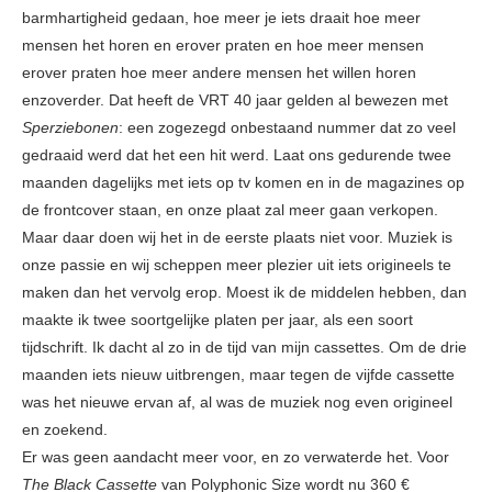
barmhartigheid gedaan, hoe meer je iets draait hoe meer
mensen het horen en erover praten en hoe meer mensen
erover praten hoe meer andere mensen het willen horen
enzoverder. Dat heeft de VRT 40 jaar gelden al bewezen met
Sperziebonen
: een zogezegd onbestaand nummer dat zo veel
gedraaid werd dat het een hit werd. Laat ons gedurende twee
maanden dagelijks met iets op tv komen en in de magazines op
de frontcover staan, en onze plaat zal meer gaan verkopen.
Maar daar doen wij het in de eerste plaats niet voor. Muziek is
onze passie en wij scheppen meer plezier uit iets origineels te
maken dan het vervolg erop. Moest ik de middelen hebben, dan
maakte ik twee soortgelijke platen per jaar, als een soort
tijdschrift. Ik dacht al zo in de tijd van mijn cassettes. Om de drie
maanden iets nieuw uitbrengen, maar tegen de vijfde cassette
was het nieuwe ervan af, al was de muziek nog even origineel
en zoekend.
Er was geen aandacht meer voor, en zo verwaterde het. Voor
The Black Cassette
van Polyphonic Size wordt nu 360 €