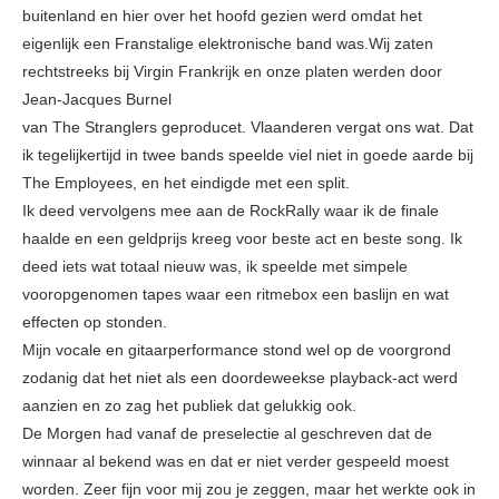
buitenland en hier over het hoofd gezien werd omdat het
eigenlijk een Franstalige elektronische band was.Wij zaten
rechtstreeks bij Virgin Frankrijk en onze platen werden door
Jean-Jacques Burnel
van The Stranglers geproducet. Vlaanderen vergat ons wat. Dat
ik tegelijkertijd in twee bands speelde viel niet in goede aarde bij
The Employees, en het eindigde met een split.
Ik deed vervolgens mee aan de RockRally waar ik de finale
haalde en een geldprijs kreeg voor beste act en beste song. Ik
deed iets wat totaal nieuw was, ik speelde met simpele
vooropgenomen tapes waar een ritmebox een baslijn en wat
effecten op stonden.
Mijn vocale en gitaarperformance stond wel op de voorgrond
zodanig dat het niet als een doordeweekse playback-act werd
aanzien en zo zag het publiek dat gelukkig ook.
De Morgen had vanaf de preselectie al geschreven dat de
winnaar al bekend was en dat er niet verder gespeeld moest
worden. Zeer fijn voor mij zou je zeggen, maar het werkte ook in