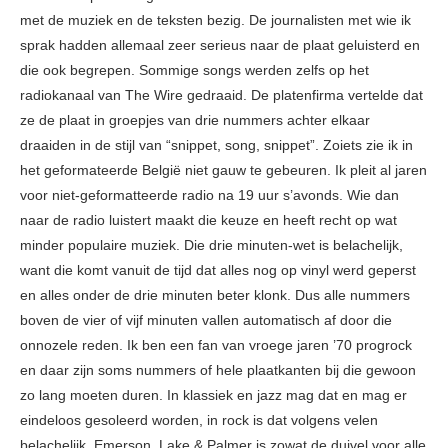
met de muziek en de teksten bezig. De journalisten met wie ik
sprak hadden allemaal zeer serieus naar de plaat geluisterd en
die ook begrepen. Sommige songs werden zelfs op het
radiokanaal van The Wire gedraaid. De platenfirma vertelde dat
ze de plaat in groepjes van drie nummers achter elkaar
draaiden in de stijl van “snippet, song, snippet”. Zoiets zie ik in
het geformateerde België niet gauw te gebeuren. Ik pleit al jaren
voor niet-geformatteerde radio na 19 uur s’avonds. Wie dan
naar de radio luistert maakt die keuze en heeft recht op wat
minder populaire muziek. Die drie minuten-wet is belachelijk,
want die komt vanuit de tijd dat alles nog op vinyl werd geperst
en alles onder de drie minuten beter klonk. Dus alle nummers
boven de vier of vijf minuten vallen automatisch af door die
onnozele reden. Ik ben een fan van vroege jaren ’70 progrock
en daar zijn soms nummers of hele plaatkanten bij die gewoon
zo lang moeten duren. In klassiek en jazz mag dat en mag er
eindeloos gesoleerd worden, in rock is dat volgens velen
belachelijk. Emerson, Lake & Palmer is zowat de duivel voor alle