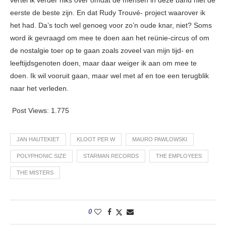
eerste de beste zijn. En dat Rudy Trouvé- project waarover ik
het had. Da’s toch wel genoeg voor zo’n oude knar, niet? Soms
word ik gevraagd om mee te doen aan het reünie-circus of om
de nostalgie toer op te gaan zoals zoveel van mijn tijd- en
leeftijdsgenoten doen, maar daar weiger ik aan om mee te
doen. Ik wil vooruit gaan, maar wel met af en toe een terugblik
naar het verleden.
Post Views:
1.775
JAN HAUTEKIET
KLOOT PER W
MAURO PAWLOWSKI
POLYPHONIC SIZE
STARMAN RECORDS
THE EMPLOYEES
THE MISTERS
0