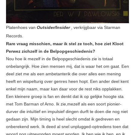
Platenhoes van
Outsider/Insider
, verkrijgbaar via Starman
Records.
Rare vraag misschien, maar ik stel ze toch, hoe ziet Kloot
Perwez zichzelf in de Belpopgeschiedenis?
Nou hoe ik mezelf in de Belpopgeschiedenis zie is totaal
onbelangrijk. Hoe zien mensen mij, dat is waar het om gaat. Een
deel ziet me als een ambetanterik die over alles een mening
heeft en wispelturig over genres heen hopt. Een ander deel kent
enkel mijn naam, maar kan daar voor de rest niks opplakken.
Een kleinere groep is fan en denkt dat ik op gelijke hoogte sta
met Tom Barman of Arno. Ik zie,mezelf als een soort pionier-
durver die intuïtief en impulsief dingen durft te doen die nog niet
gedaan zijn. Mijn timing is heel slecht omdat ik gedreven en
onberekend werk. Ik deed al snel unplugged-optredens toen dat
woord nog uitgevonden moest worden. Ik ben wie ik ben, en ik