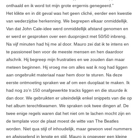
onthaald en ik word tot mijn grote ergernis genegeerd.”
Het klikte en in dit geval was het geen cliché, eerder een kwestie
van wederzijdse herkenning. We begrepen elkaar onmiddellijk.
Van dat John Cale-idee werd onmiddellijk afstand genomen en
er werd er gesproken over een duoproject met 50/50 inbreng.
Na vijf minuten had hij me al door. Mauro zei dat ik te intens en
te passioneel ben voor de meeste mensen en hen daardoor
afschrik. Hij begreep mijn frustraties en we zouden dan maar
meteen beginnen. Hij vroeg me om alles wat ik nog had liggen
aan ongebruikt materiaal naar hem door te sturen. Na deze
eerste ontmoeting spraken we af om een duoplaat te maken. Ik
had nog zo’n 150 onafgewerkte tracks liggen en die stuurde ik
dan door. We gebruikten er uiteindelijk enkel snippets van die op
het album terechtkwamen. We spraken ook twee dingen af. De
twee enige regels waren dat het niet om te lachen mocht zijn en
de template voor de plaat moest de witte van The Beatles
worden. Niet qua stijl of inhoudelijk, maar gewoon veel nummers
en afwisselend in lengte en stijl. Mauro is ongeveer een kleine