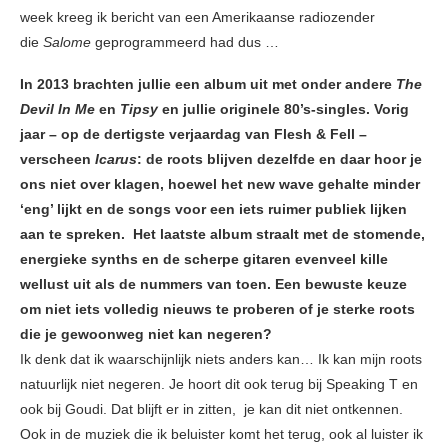
week kreeg ik bericht van een Amerikaanse radiozender
die
Salome
geprogrammeerd had dus …
In 2013 brachten jullie een album uit met onder andere
The
Devil In Me
en
Tipsy
en jullie originele 80’s-singles. Vorig
jaar – op de dertigste verjaardag van Flesh & Fell –
verscheen
Icarus
: de roots blijven dezelfde en daar hoor je
ons niet over klagen, hoewel het new wave gehalte minder
‘eng’ lijkt en de songs voor een iets ruimer publiek lijken
aan te spreken. Het laatste album straalt met de stomende,
energieke synths en de scherpe gitaren evenveel kille
wellust uit als de nummers van toen. Een bewuste keuze
om niet iets volledig nieuws te proberen of je sterke roots
die je gewoonweg niet kan negeren?
Ik denk dat ik waarschijnlijk niets anders kan… Ik kan mijn roots
natuurlijk niet negeren. Je hoort dit ook terug bij Speaking T en
ook bij Goudi. Dat blijft er in zitten, je kan dit niet ontkennen.
Ook in de muziek die ik beluister komt het terug, ook al luister ik