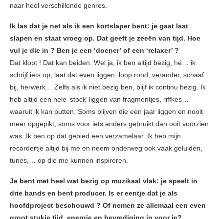
naar heel verschillende genres.
Ik las dat je net als ik een kortslaper bent: je gaat laat
slapen en staat vroeg op. Dat geeft je zeeën van tijd. Hoe
vul je die in ? Ben je een ‘doener’ of een ‘relaxer’ ?
Dat klopt ! Dat kan beiden. Wel ja, ik ben altijd bezig, hé… ik
schrijf iets op, laat dat even liggen, loop rond, verander, schaaf
bij, herwerk… Zelfs als ik niet bezig ben, blijf ik continu bezig. Ik
heb altijd een hele ‘stock’ liggen van fragmentjes, riffkes…
waaruit ik kan putten. Soms blijven die een jaar liggen en nooit
meer opgepikt, soms voor iets anders gebruikt dan ooit voorzien
was. Ik ben op dat gebied een verzamelaar. Ik heb mijn
recordertje altijd bij me en neem onderweg ook vaak geluiden,
tunes,… op die me kunnen inspireren.
Je bent met heel wat bezig op muzikaal vlak: je speelt in
drie bands en bent producer. Is er eentje dat je als
hoofdproject beschouwd ? Of nemen ze allemaal een even
groot stukje tijd, energie en bevrediging in voor je?