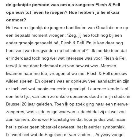
de geknipte persoon was om als zangeres Flesh & Fell
opnieuw tot leven te roepen? Hoe hebben jullie elkaar
ontmoet?
Het waren eigenlijk de jongere bandleden van Goudi die me op
een bepaald moment vroegen: “Zeg, jij heb toch nog bij een
ander groepje gespeeld hé, Flesh & Fell. En je kan daar nog
heel veel van terugvinden op het internet?” Ik merkte toen dat
er inderdaad toch nog wel wat interesse was voor Flesh & Fell,
terwijl ik me daar helemaal niet van bewust was. Mensen
kwamen naar me toe, vroegen of we met Flesh & Fell opnieuw
wilden spelen. En opeens was er opnieuw veel aandacht en zijn
er toch wel wat mooie concerten gevolgd. Laurence kende ik al
een hele tijd, van toen ze enkele opnames deed in mijn studio in
Brussel 20 jaar geleden. Toen ik op zoek ging naar een nieuwe
zangeres, was zij de enige waarvan ik dacht dat zij dit wel zou
aan kunnen. Ze is wel Franstalig en dat hoor je dus wel, maar
het is zeker geen obstakel geweest, het is eerder sympathiek.
Ik weet niet wat de Engelsen er van vinden… Anyway vorige