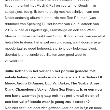
Ik ben nu enkel met Flesh & Fell en vooral met Goudi, mijn
soloproject, bezig. Ik ben nu bezig met het schrijven van een
Nederlandstalig album in productie met Ron Reuman (was
drummer van SpeakingT). Het laatste van Goudi dateert van
2016. Ik had al Engelstalige, Franstalige en ook een West-
Vlaams nummer gemaakt met Goudi. Ik hou er niet van om altijd
hetzelfde te doen. Het is wel een uitdaging, want doordat je je
moedertaal zo goed beheerst, stel je je ook helemaal bloot,
doordat je emotionele subtiliteiten zeer goed weet te
verwoorden.
Jullie hebben in het verleden het podium gedeeld met
enkele belangrijke bands in de scene zoals The Sisters Of
Mercy, Aroma Di Amore, Luc Van Acker, The Scabs, Anne
Clark, Chameleons Vox en Alien Sex Fiend… Is er een nog
een band waarmee je graag ooit het podium wil delen of
een festival of locatie waar je graag zou optreden?
Nee niet echt, dat doet zich gewoon voor en dat is fijn en mooi,