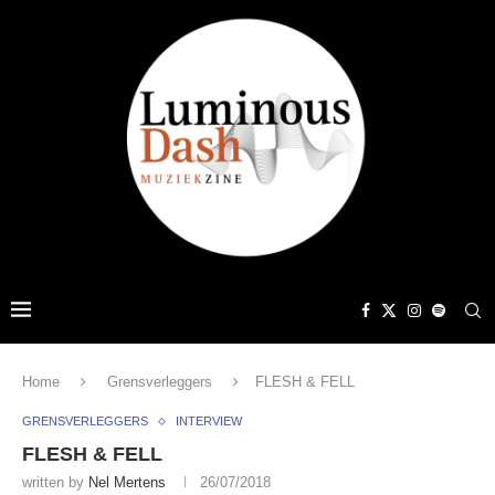
Home
Grensverleggers
FLESH & FELL
GRENSVERLEGGERS
INTERVIEW
FLESH & FELL
written by
Nel Mertens
26/07/2018