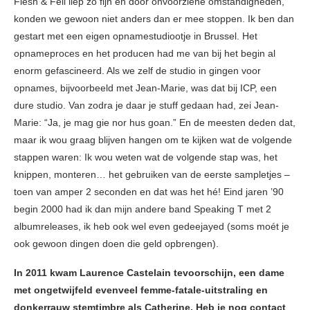
Flesh & Fell liep zo fijn en door onvoorziene omstandigheden,
konden we gewoon niet anders dan er mee stoppen. Ik ben dan
gestart met een eigen opnamestudiootje in Brussel. Het
opnameproces en het producen had me van bij het begin al
enorm gefascineerd. Als we zelf de studio in gingen voor
opnames, bijvoorbeeld met Jean-Marie, was dat bij ICP, een
dure studio. Van zodra je daar je stuff gedaan had, zei Jean-
Marie: “Ja, je mag gie nor hus goan.” En de meesten deden dat,
maar ik wou graag blijven hangen om te kijken wat de volgende
stappen waren: Ik wou weten wat de volgende stap was, het
knippen, monteren… het gebruiken van de eerste sampletjes –
toen van amper 2 seconden en dat was het hé! Eind jaren ’90
begin 2000 had ik dan mijn andere band Speaking T met 2
albumreleases, ik heb ook wel even gedeejayed (soms moét je
ook gewoon dingen doen die geld opbrengen).
In 2011 kwam Laurence Castelain tevoorschijn, een dame
met ongetwijfeld evenveel femme-fatale-uitstraling en
donkerrauw stemtimbre als Catherine. Heb je nog contact