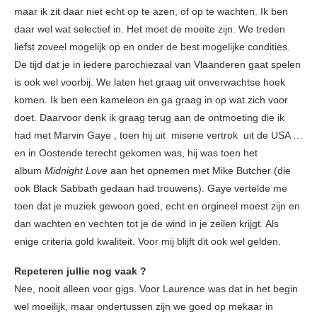
maar ik zit daar niet echt op te azen, of op te wachten. Ik ben
daar wel wat selectief in. Het moet de moeite zijn. We treden
liefst zoveel mogelijk op en onder de best mogelijke condities.
De tijd dat je in iedere parochiezaal van Vlaanderen gaat spelen
is ook wel voorbij. We laten het graag uit onverwachtse hoek
komen. Ik ben een kameleon en ga graag in op wat zich voor
doet. Daarvoor denk ik graag terug aan de ontmoeting die ik
had met Marvin Gaye , toen hij uit miserie vertrok uit de USA …
en in Oostende terecht gekomen was, hij was toen het
album
Midnight Love
aan het opnemen met Mike Butcher (die
ook Black Sabbath gedaan had trouwens). Gaye vertelde me
toen dat je muziek gewoon goed, echt en orgineel moest zijn en
dan wachten en vechten tot je de wind in je zeilen krijgt. Als
enige criteria gold kwaliteit. Voor mij blijft dit ook wel gelden.
Repeteren jullie nog vaak ?
Nee, nooit alleen voor gigs. Voor Laurence was dat in het begin
wel moeilijk, maar ondertussen zijn we goed op mekaar in