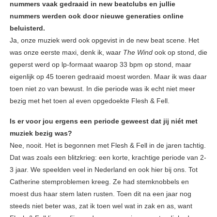
nummers vaak gedraaid in new beatclubs en jullie
nummers werden ook door nieuwe generaties online
beluisterd.
Ja, onze muziek werd ook opgevist in de new beat scene. Het
was onze eerste maxi, denk ik, waar
The Wind
ook op stond, die
geperst werd op lp-formaat waarop 33 bpm op stond, maar
eigenlijk op 45 toeren gedraaid moest worden. Maar ik was daar
toen niet zo van bewust. In die periode was ik echt niet meer
bezig met het toen al even opgedoekte Flesh & Fell.
Is er voor jou ergens een periode geweest dat jij niét met
muziek bezig was?
Nee, nooit. Het is begonnen met Flesh & Fell in de jaren tachtig.
Dat was zoals een blitzkrieg: een korte, krachtige periode van 2-
3 jaar. We speelden veel in Nederland en ook hier bij ons. Tot
Catherine stemproblemen kreeg. Ze had stemknobbels en
moest dus haar stem laten rusten. Toen dit na een jaar nog
steeds niet beter was, zat ik toen wel wat in zak en as, want