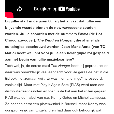
Bij jullie start in de jaren 80 lag het al vast dat jullie een
blijvende waarde binnen de new wavescene zouden
worden. Jullie scoorden met de nummers
Emma
(de Hot
Chocolate-cover),
The Wind
en
Hunger
, die al snel als
cultsingles beschouwd werden. Jean-Marie Aerts (van TC
Matic) heeft wellicht voor jullie een belangrijke rol gespeeld
aan het begin van jullie muziekcarrière?
Toch wel, ja, de eerste maxi
The Hunger
heeft hij geproducet en
daar was onmiddellijk veel aandacht voor. Je geraakte het in die
tijd ook niet zomaar kwijt. Er was niemand in geïnteresseerd,
zoals altijd. Maar met Play It Again Sam (PIAS) werd toen een
distributiedeal gesloten en toen is de bal aan het rollen gegaan.
PIAS was een label van o.a. Kenny Gates en Michel Lambeau.
Ze hadden eerst een platenwinkel in Brussel, maar Kenny was
oorspronkelijk van Engeland en had daar ook behoorlijk wat