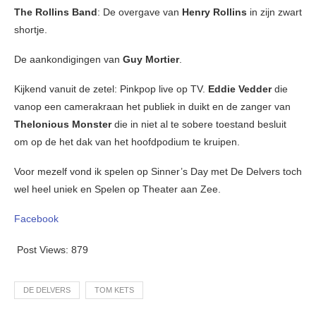
The Rollins Band
: De overgave van
Henry Rollins
in zijn zwart
shortje.
De aankondigingen van
Guy Mortier
.
Kijkend vanuit de zetel: Pinkpop live op TV.
Eddie Vedder
die
vanop een camerakraan het publiek in duikt en de zanger van
Thelonious Monster
die in niet al te sobere toestand besluit
om op de het dak van het hoofdpodium te kruipen.
Voor mezelf vond ik spelen op Sinner’s Day met De Delvers toch
wel heel uniek en Spelen op Theater aan Zee.
Facebook
Post Views:
879
DE DELVERS
TOM KETS