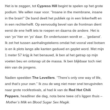
Het is te zeggen, tot
Cypress Hill
begint te spelen op het grote
podium. We willen naar voor. “Insane in the membrane, insane
in the brain!” De band deelt het publiek op in een linkerhelft en
in een rechterhelft. Op eenvoudig bevel van de frontman dient
eerst de ene helft iets te roepen en daarna de andere. Het is
van ‘yo’ hier en ‘yo’ daar. En ondertussen wordt er… ‘gedanst’.
Ik zet het tussen aanhalingstekens omdat het vooral veel botsen
is en ik plots langs alle kanten geduwd en geplet word. Met mijn
1 meter 57 krijg ik het benauwd, ik ben al het getrap op mijn
voeten beu en ontsnap uit de massa. Ik ben blijkbaar toch niet
één van de jongens.
Nadien speelden
The Levellers
. “There’s only one way of life,
and that’s your own.” Ik zou de weg niet meer snel terugvinden
naar grote rockfestivals, al had ik van de
Red Hot Chili
Peppers
, headliner die dag, nota bene twee cd’s liggen thuis –
Mother’s Milk
en
Blood Sugar Sex Magik.