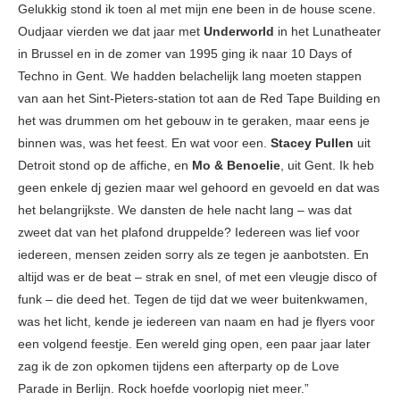
Gelukkig stond ik toen al met mijn ene been in de house scene.
Oudjaar vierden we dat jaar met
Underworld
in het Lunatheater
in Brussel en in de zomer van 1995 ging ik naar 10 Days of
Techno in Gent. We hadden belachelijk lang moeten stappen
van aan het Sint-Pieters-station tot aan de Red Tape Building en
het was drummen om het gebouw in te geraken, maar eens je
binnen was, was het feest. En wat voor een.
Stacey Pullen
uit
Detroit stond op de affiche, en
Mo & Benoelie
, uit Gent. Ik heb
geen enkele dj gezien maar wel gehoord en gevoeld en dat was
het belangrijkste. We dansten de hele nacht lang – was dat
zweet dat van het plafond druppelde? Iedereen was lief voor
iedereen, mensen zeiden sorry als ze tegen je aanbotsten. En
altijd was er de beat – strak en snel, of met een vleugje disco of
funk – die deed het. Tegen de tijd dat we weer buitenkwamen,
was het licht, kende je iedereen van naam en had je flyers voor
een volgend feestje. Een wereld ging open, een paar jaar later
zag ik de zon opkomen tijdens een afterparty op de Love
Parade in Berlijn. Rock hoefde voorlopig niet meer.”