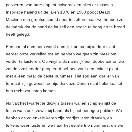
passeren, van pure pop tot noiserock en alles er tussenin.
Inspiratie halend uit de jaren 1970 en 1980 poogt Death
Machine een grootse sound neer te zetten maar we hebben zo
de indruk dat de band de lat zelf een beetje te hoog en te breed
heeft gelegd.
Een aantal nummers werkt namelijk prima, bij andere slaat
eerder onze verveling toe en hebben we geen zin meer om
verder te luisteren. Op vinyl is dit namelijk een dubbelaar en we
zouden zelf eerder geopteerd hebben voor een enkele plaat
met alleen maar de beste nummers. Het zou een knaller van
formaat zijn geweest, eentje die deze Denen echt helemaal tot
hun recht zou laten komen.
Nu valt het kwartet te dikwijls tussen wal en schip en lijkt de
focus wat zoek, zowel bij band als bij het beoogde publiek. We
hebben de cd enkele keren zijn rondjes laten draaien, en
telkens weer luisteren we naar het eerste trio nummers, die we