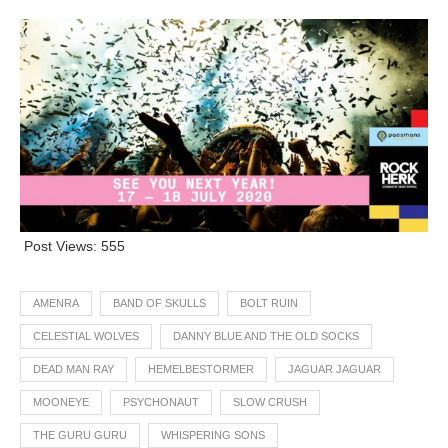
Post Views:
555
AMENRA
BAND OF SKULLS
BOLT RUIN
CELESTIAL WOLVES
DANNY BLUE AND THE OLD SOCKS
DEAD MAN RAY
HEMELBESTORMER
JAGUAR JAGUAR
MOONEYE
PSYCHONAUT
SLOW CRUSH
THE GURU GURU
WHISPERING SONS