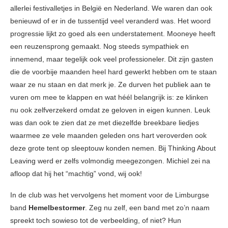
allerlei festivalletjes in België en Nederland. We waren dan ook
benieuwd of er in de tussentijd veel veranderd was. Het woord
progressie lijkt zo goed als een understatement. Mooneye heeft
een reuzensprong gemaakt. Nog steeds sympathiek en
innemend, maar tegelijk ook veel professioneler. Dit zijn gasten
die de voorbije maanden heel hard gewerkt hebben om te staan
waar ze nu staan en dat merk je. Ze durven het publiek aan te
vuren om mee te klappen en wat héél belangrijk is: ze klinken
nu ook zelfverzekerd omdat ze geloven in eigen kunnen. Leuk
was dan ook te zien dat ze met diezelfde breekbare liedjes
waarmee ze vele maanden geleden ons hart veroverden ook
deze grote tent op sleeptouw konden nemen. Bij Thinking About
Leaving werd er zelfs volmondig meegezongen. Michiel zei na
afloop dat hij het “machtig” vond, wij ook!
In de club was het vervolgens het moment voor de Limburgse
band
Hemelbestormer
. Zeg nu zelf, een band met zo’n naam
spreekt toch sowieso tot de verbeelding, of niet? Hun