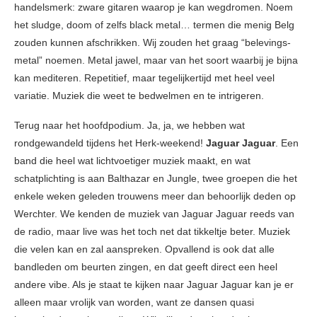
handelsmerk: zware gitaren waarop je kan wegdromen. Noem
het sludge, doom of zelfs black metal… termen die menig Belg
zouden kunnen afschrikken. Wij zouden het graag “belevings-
metal” noemen. Metal jawel, maar van het soort waarbij je bijna
kan mediteren. Repetitief, maar tegelijkertijd met heel veel
variatie. Muziek die weet te bedwelmen en te intrigeren.
Terug naar het hoofdpodium. Ja, ja, we hebben wat
rondgewandeld tijdens het Herk-weekend!
Jaguar Jaguar
. Een
band die heel wat lichtvoetiger muziek maakt, en wat
schatplichting is aan Balthazar en Jungle, twee groepen die het
enkele weken geleden trouwens meer dan behoorlijk deden op
Werchter. We kenden de muziek van Jaguar Jaguar reeds van
de radio, maar live was het toch net dat tikkeltje beter. Muziek
die velen kan en zal aanspreken. Opvallend is ook dat alle
bandleden om beurten zingen, en dat geeft direct een heel
andere vibe. Als je staat te kijken naar Jaguar Jaguar kan je er
alleen maar vrolijk van worden, want ze dansen quasi