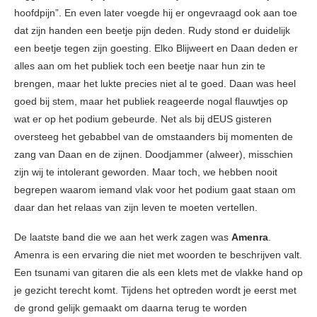
hoofdpijn”. En even later voegde hij er ongevraagd ook aan toe
dat zijn handen een beetje pijn deden. Rudy stond er duidelijk
een beetje tegen zijn goesting. Elko Blijweert en Daan deden er
alles aan om het publiek toch een beetje naar hun zin te
brengen, maar het lukte precies niet al te goed. Daan was heel
goed bij stem, maar het publiek reageerde nogal flauwtjes op
wat er op het podium gebeurde. Net als bij dEUS gisteren
oversteeg het gebabbel van de omstaanders bij momenten de
zang van Daan en de zijnen. Doodjammer (alweer), misschien
zijn wij te intolerant geworden. Maar toch, we hebben nooit
begrepen waarom iemand vlak voor het podium gaat staan om
daar dan het relaas van zijn leven te moeten vertellen.
De laatste band die we aan het werk zagen was
Amenra
.
Amenra is een ervaring die niet met woorden te beschrijven valt.
Een tsunami van gitaren die als een klets met de vlakke hand op
je gezicht terecht komt. Tijdens het optreden wordt je eerst met
de grond gelijk gemaakt om daarna terug te worden