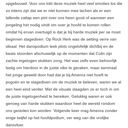
opgebouwd. Voor ons lokt deze muziek heel veel emoties los die
zo intens zijn dat we er niet kunnen mee lachen als er een
lallende zatlap een pint over ons heen gooit of wanneer een
jongeling het nodig vindt om over je hoofd te komen rollen
omdat hij ervan overtuigd is dat je bij harde muziek per se moet
beginnen stagediven. Op Rock Herk was de setting verre van
ideaal. Het danspodium leek plots ongelofelijk dichtbij en de
beats stoorden afschuwelijk op de momenten dat Colin zijn
zachte ingetogen stukken zong. Het was zelfs even behoorlijk
lastig om hierdoor in de juiste vibe te geraken, maar eenmaal
het jonge geweld door had dat je bij Amenra niet hoeft te
pogoën en te stagediven om de muziek te beleven, waren we al
een heel eind verder. Met de visuals slaagden ze er toch in om
de juiste ingetogenheid te bereiken. Gelukkig waren er ook
genoeg van harde stukken waardoor heel de wereld rondom
ons gestolen kon worden. Volgende keer mag Amenra zonder
enige twijfel op het hoofdpodium, ver weg van die vrolijke
dansvloer.