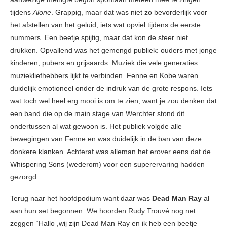
tijdens
Alone
. Grappig, maar dat was niet zo bevorderlijk voor
het afstellen van het geluid, iets wat opviel tijdens de eerste
nummers. Een beetje spijtig, maar dat kon de sfeer niet
drukken. Opvallend was het gemengd publiek: ouders met jonge
kinderen, pubers en grijsaards. Muziek die vele generaties
muziekliefhebbers lijkt te verbinden. Fenne en Kobe waren
duidelijk emotioneel onder de indruk van de grote respons. Iets
wat toch wel heel erg mooi is om te zien, want je zou denken dat
een band die op de main stage van Werchter stond dit
ondertussen al wat gewoon is. Het publiek volgde alle
bewegingen van Fenne en was duidelijk in de ban van deze
donkere klanken. Achteraf was alleman het erover eens dat de
Whispering Sons (wederom) voor een superervaring hadden
gezorgd.
Terug naar het hoofdpodium want daar was
Dead Man Ray
al
aan hun set begonnen. We hoorden Rudy Trouvé nog net
zeggen “Hallo ,wij zijn Dead Man Ray en ik heb een beetje