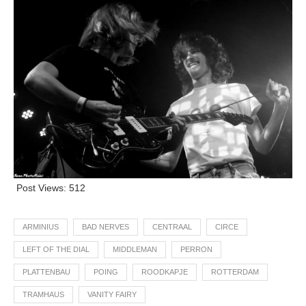
Post Views:
512
ARMINIUS
BAD NERVES
CENTRAAL
CIRCE
LEFT OF THE DIAL
MIDDLEMAN
PERRON
PLATTENBAU
POING
ROODKAPJE
ROTTERDAM
TRAMHAUS
VANITY FAIRY