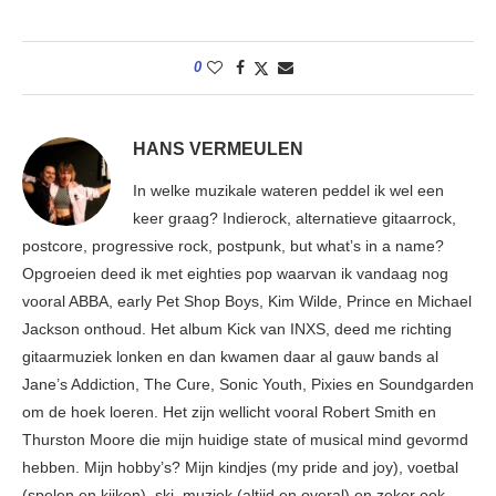
0
HANS VERMEULEN
In welke muzikale wateren peddel ik wel een
keer graag? Indierock, alternatieve gitaarrock,
postcore, progressive rock, postpunk, but what’s in a name?
Opgroeien deed ik met eighties pop waarvan ik vandaag nog
vooral ABBA, early Pet Shop Boys, Kim Wilde, Prince en Michael
Jackson onthoud. Het album Kick van INXS, deed me richting
gitaarmuziek lonken en dan kwamen daar al gauw bands al
Jane’s Addiction, The Cure, Sonic Youth, Pixies en Soundgarden
om de hoek loeren. Het zijn wellicht vooral Robert Smith en
Thurston Moore die mijn huidige state of musical mind gevormd
hebben. Mijn hobby’s? Mijn kindjes (my pride and joy), voetbal
(spelen en kijken), ski, muziek (altijd en overal) en zeker ook