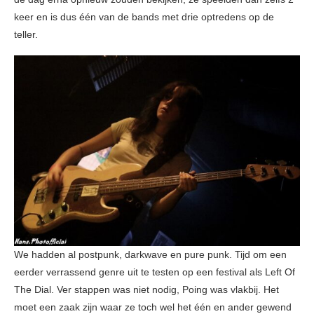
keer en is dus één van de bands met drie optredens op de
teller.
We hadden al postpunk, darkwave en pure punk. Tijd om een
eerder verrassend genre uit te testen op een festival als Left Of
The Dial. Ver stappen was niet nodig, Poing was vlakbij. Het
moet een zaak zijn waar ze toch wel het één en ander gewend