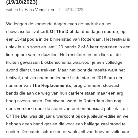
(19/10/2023)
written by
Hans Vermeulen
24/10/2023
We leggen de komende dagen even de nadruk op het
showcasefestival
Left Of The Dial
dat drie dagen duurde, op
een 15-tal podia in de binnenstad van Rotterdam. Het festival is
uniek in zijn soort en laat 120 bands 2 of 3 keer optreden in een
line-up om van te duizelen. Het resulteert in een flink uit de
kluiten gewassen blokkenschema waarvoor je een volledige
avond dient uit te trekken. Maar het loont de moeite want het
festival, dat zijn naam ontleende bij de start in 2018 aan een
nummer van
The Replacements
, programmeert steevast
bands die aan de wieg van hun carrière staan maar een erg
hoog niveau halen. Dat niveau wordt in Rotterdam dan nog
eens versterkt door de steun van een enthousiast publiek. Left
Of The Dial was dit jaar uitverkocht bij de jubileum-editie en we
hebben geen band gezien die voor een halflege zaal stond te
spelen. De bands schrokken er vaak zelf van hoeveel volk naar