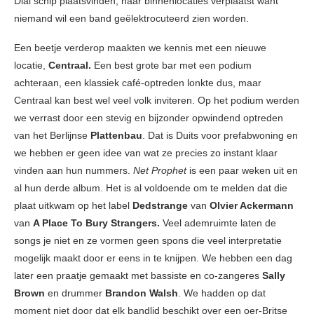
Dial schip plaatsvinden, naar binnenlocaties verplaatst want
niemand wil een band geëlektrocuteerd zien worden.
Een beetje verderop maakten we kennis met een nieuwe
locatie,
Centraal.
Een best grote bar met een podium
achteraan, een klassiek café-optreden lonkte dus, maar
Centraal kan best wel veel volk inviteren. Op het podium werden
we verrast door een stevig en bijzonder opwindend optreden
van het Berlijnse
Plattenbau
. Dat is Duits voor prefabwoning en
we hebben er geen idee van wat ze precies zo instant klaar
vinden aan hun nummers.
Net Prophet
is een paar weken uit en
al hun derde album. Het is al voldoende om te melden dat die
plaat uitkwam op het label
Dedstrange
van
Olvier Ackermann
van
A Place To Bury Strangers.
Veel ademruimte laten de
songs je niet en ze vormen geen spons die veel interpretatie
mogelijk maakt door er eens in te knijpen. We hebben een dag
later een praatje gemaakt met bassiste en co-zangeres
Sally
Brown
en drummer
Brandon Walsh
. We hadden op dat
moment niet door dat elk bandlid beschikt over een oer-Britse