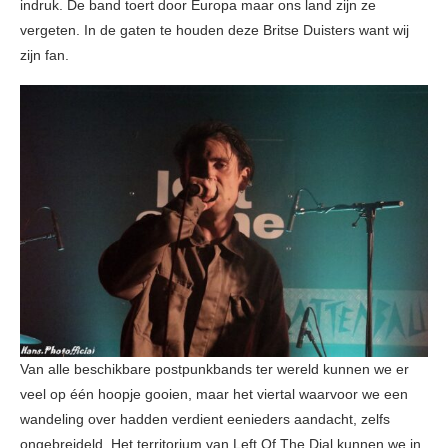
indruk. De band toert door Europa maar ons land zijn ze
vergeten. In de gaten te houden deze Britse Duisters want wij
zijn fan.
Van alle beschikbare postpunkbands ter wereld kunnen we er
veel op één hoopje gooien, maar het viertal waarvoor we een
wandeling over hadden verdient eenieders aandacht, zelfs
ongebreideld. Het territorium van Left Of The Dial kunnen we in