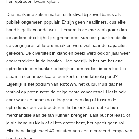
hun optreden kwam kijken.
Drie markante zaken maken dit festival bij zowel bands als
publiek ongemeen populair. Er zijn geen headliners, dus elke
band is gelijk voor de wet. Uiteraard is de ene zaal groter dan
de andere, dus bij het programmeren van een paar bands die
de vorige jaren al furore maakten werd wel naar de capaciteit
gekeken. De diversiteit in klank en beeld werd ook dit jaar weer
doorgetrokken in de locaties. Hoe heerlijk is het om het ene
optreden in een bunker te bekijken, om nadien in een boot te
staan, in een muziekcafé, een kerk of een fabriekspand?
Eigenlijk is het podium van
Rotown
, het cultuurhuis dat het
festival op poten zette de enige echte concertzaal. Het is ook
daar waar de bands na afloop van een dag of tussen de
optredens door verbroederen; het is ook daar dat ze hun
merchandise aan de fan kunnen brengen. Last but not least, of
je als band nu klein of al iets groter bent, het speelt geen rol.
Elke band krijgt exact 40 minuten aan een moordend tempo van
band na band.