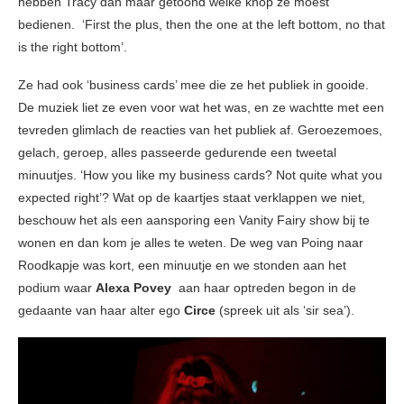
hebben Tracy dan maar getoond welke knop ze moest
bedienen. ‘First the plus, then the one at the left bottom, no that
is the right bottom’.
Ze had ook ‘business cards’ mee die ze het publiek in gooide.
De muziek liet ze even voor wat het was, en ze wachtte met een
tevreden glimlach de reacties van het publiek af. Geroezemoes,
gelach, geroep, alles passeerde gedurende een tweetal
minuutjes. ‘How you like my business cards? Not quite what you
expected right’? Wat op de kaartjes staat verklappen we niet,
beschouw het als een aansporing een Vanity Fairy show bij te
wonen en dan kom je alles te weten. De weg van Poing naar
Roodkapje was kort, een minuutje en we stonden aan het
podium waar
Alexa Povey
aan haar optreden begon in de
gedaante van haar alter ego
Circe
(spreek uit als ‘sir sea’).