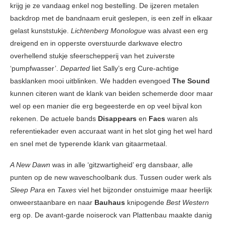
krijg je ze vandaag enkel nog bestelling. De ijzeren metalen
backdrop met de bandnaam eruit geslepen, is een zelf in elkaar
gelast kunststukje.
Lichtenberg Monologue
was alvast een erg
dreigend en in opperste overstuurde darkwave electro
overhellend stukje sfeerschepperij van het zuiverste
‘pumpfwasser’.
Departed
liet Sally’s erg Cure-achtige
basklanken mooi uitblinken. We hadden evengoed
The Sound
kunnen citeren want de klank van beiden schemerde door maar
wel op een manier die erg begeesterde en op veel bijval kon
rekenen. De actuele bands
Disappears
en
Facs
waren als
referentiekader even accuraat want in het slot ging het wel hard
en snel met de typerende klank van gitaarmetaal.
A New Dawn
was in alle ‘gitzwartigheid’ erg dansbaar, alle
punten op de new waveschoolbank dus. Tussen ouder werk als
Sleep Para
en
Taxes
viel het bijzonder onstuimige maar heerlijk
onweerstaanbare en naar
Bauhaus
knipogende
Best Western
erg op. De avant-garde noiserock van Plattenbau maakte danig