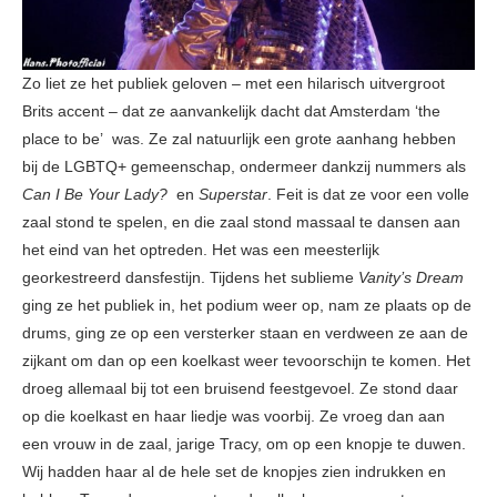
Zo liet ze het publiek geloven – met een hilarisch uitvergroot
Brits accent – dat ze aanvankelijk dacht dat Amsterdam ‘the
place to be’ was. Ze zal natuurlijk een grote aanhang hebben
bij de LGBTQ+ gemeenschap, ondermeer dankzij nummers als
Can I Be Your Lady?
en
Superstar
. Feit is dat ze voor een volle
zaal stond te spelen, en die zaal stond massaal te dansen aan
het eind van het optreden. Het was een meesterlijk
georkestreerd dansfestijn. Tijdens het sublieme
Vanity’s Dream
ging ze het publiek in, het podium weer op, nam ze plaats op de
drums, ging ze op een versterker staan en verdween ze aan de
zijkant om dan op een koelkast weer tevoorschijn te komen. Het
droeg allemaal bij tot een bruisend feestgevoel. Ze stond daar
op die koelkast en haar liedje was voorbij. Ze vroeg dan aan
een vrouw in de zaal, jarige Tracy, om op een knopje te duwen.
Wij hadden haar al de hele set de knopjes zien indrukken en