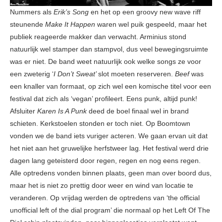
Nummers als
Erik’s Song
en het op een groovy new wave riff
steunende
Make It Happen
waren wel puik gespeeld, maar het
publiek reageerde makker dan verwacht. Arminius stond
natuurlijk wel stamper dan stampvol, dus veel bewegingsruimte
was er niet. De band weet natuurlijk ook welke songs ze voor
een zweterig ‘
I Don’t Sweat’
slot moeten reserveren.
Beef
was
een knaller van formaat, op zich wel een komische titel voor een
festival dat zich als ‘vegan’ profileert. Eens punk, altijd punk!
Afsluiter
Karen Is A Punk
deed de boel finaal wel in brand
schieten. Kerkstoelen stonden er toch niet. Op Boomtown
vonden we de band iets vuriger acteren. We gaan ervan uit dat
het niet aan het gruwelijke herfstweer lag. Het festival werd drie
dagen lang geteisterd door regen, regen en nog eens regen.
Alle optredens vonden binnen plaats, geen man over boord dus,
maar het is niet zo prettig door weer en wind van locatie te
veranderen. Op vrijdag werden de optredens van ‘the official
unofficial left of the dial program’ die normaal op het Left Of The