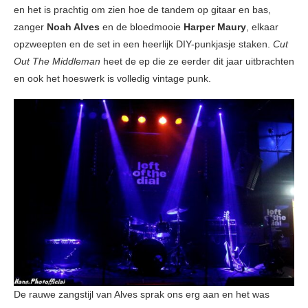
en het is prachtig om zien hoe de tandem op gitaar en bas,
zanger
Noah Alves
en de bloedmooie
Harper Maury
, elkaar
opzweepten en de set in een heerlijk DIY-punkjasje staken.
Cut
Out The Middleman
heet de ep die ze eerder dit jaar uitbrachten
en ook het hoeswerk is volledig vintage punk.
De rauwe zangstijl van Alves sprak ons erg aan en het was