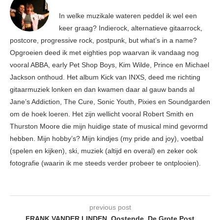
In welke muzikale wateren peddel ik wel een
keer graag? Indierock, alternatieve gitaarrock,
postcore, progressive rock, postpunk, but what’s in a name?
Opgroeien deed ik met eighties pop waarvan ik vandaag nog
vooral ABBA, early Pet Shop Boys, Kim Wilde, Prince en Michael
Jackson onthoud. Het album Kick van INXS, deed me richting
gitaarmuziek lonken en dan kwamen daar al gauw bands al
Jane’s Addiction, The Cure, Sonic Youth, Pixies en Soundgarden
om de hoek loeren. Het zijn wellicht vooral Robert Smith en
Thurston Moore die mijn huidige state of musical mind gevormd
hebben. Mijn hobby’s? Mijn kindjes (my pride and joy), voetbal
(spelen en kijken), ski, muziek (altijd en overal) en zeker ook
fotografie (waarin ik me steeds verder probeer te ontplooien).
previous post
FRANK VANDER LINDEN, Oostende, De Grote Post