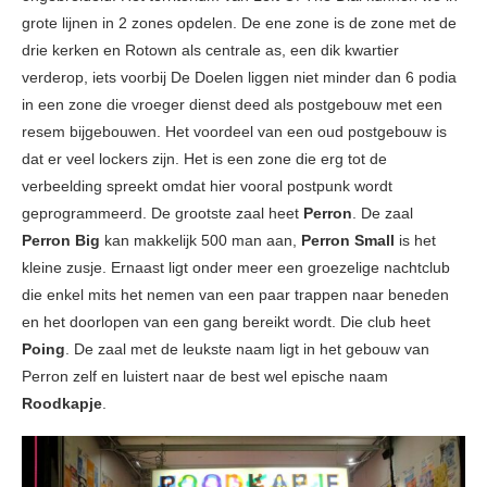
grote lijnen in 2 zones opdelen. De ene zone is de zone met de
drie kerken en Rotown als centrale as, een dik kwartier
verderop, iets voorbij De Doelen liggen niet minder dan 6 podia
in een zone die vroeger dienst deed als postgebouw met een
resem bijgebouwen. Het voordeel van een oud postgebouw is
dat er veel lockers zijn. Het is een zone die erg tot de
verbeelding spreekt omdat hier vooral postpunk wordt
geprogrammeerd. De grootste zaal heet
Perron
. De zaal
Perron Big
kan makkelijk 500 man aan,
Perron Small
is het
kleine zusje. Ernaast ligt onder meer een groezelige nachtclub
die enkel mits het nemen van een paar trappen naar beneden
en het doorlopen van een gang bereikt wordt. Die club heet
Poing
. De zaal met de leukste naam ligt in het gebouw van
Perron zelf en luistert naar de best wel epische naam
Roodkapje
.