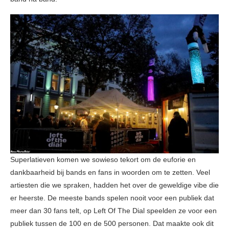
Superlatieven komen we sowieso tekort om de euforie en
dankbaarheid bij bands en fans in woorden om te zetten. Veel
artiesten die we spraken, hadden het over de geweldige vibe die
er heerste. De meeste bands spelen nooit voor een publiek dat
meer dan 30 fans telt, op Left Of The Dial speelden ze voor een
publiek tussen de 100 en de 500 personen. Dat maakte ook dit