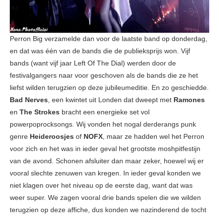
Perron Big verzamelde dan voor de laatste band op donderdag,
en dat was één van de bands die de publieksprijs won. Vijf
bands (want vijf jaar Left Of The Dial) werden door de
festivalgangers naar voor geschoven als de bands die ze het
liefst wilden terugzien op deze jubileumeditie. En zo geschiedde.
Bad Nerves
, een kwintet uit Londen dat dweept met
Ramones
en
The Strokes
bracht een energieke set vol
powerpoprocksongs. Wij vonden het nogal derderangs punk
genre
Heideroosjes
of
NOFX
, maar ze hadden wel het Perron
voor zich en het was in ieder geval het grootste moshpitfestijn
van de avond. Schonen afsluiter dan maar zeker, hoewel wij er
vooral slechte zenuwen van kregen. In ieder geval konden we
niet klagen over het niveau op de eerste dag, want dat was
weer super. We zagen vooral drie bands spelen die we wilden
terugzien op deze affiche, dus konden we nazinderend de tocht