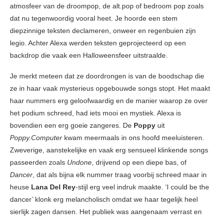
atmosfeer van de droompop, de alt.pop of bedroom pop zoals
dat nu tegenwoordig vooral heet. Je hoorde een stem
diepzinnige teksten declameren, onweer en regenbuien zijn
legio. Achter Alexa werden teksten geprojecteerd op een
backdrop die vaak een Halloweensfeer uitstraalde.
Je merkt meteen dat ze doordrongen is van de boodschap die
ze in haar vaak mysterieus opgebouwde songs stopt. Het maakt
haar nummers erg geloofwaardig en de manier waarop ze over
het podium schreed, had iets mooi en mystiek. Alexa is
bovendien een erg goeie zangeres. De
Poppy
uit
Poppy.Computer
kwam meermaals in ons hoofd meeluisteren.
Zweverige, aanstekelijke en vaak erg sensueel klinkende songs
passeerden zoals
Undone
, drijvend op een diepe bas, of
Dancer
, dat als bijna elk nummer traag voorbij schreed maar in
heuse
Lana Del Rey
-stijl erg veel indruk maakte. ‘I could be the
dancer’ klonk erg melancholisch omdat we haar tegelijk heel
sierlijk zagen dansen. Het publiek was aangenaam verrast en