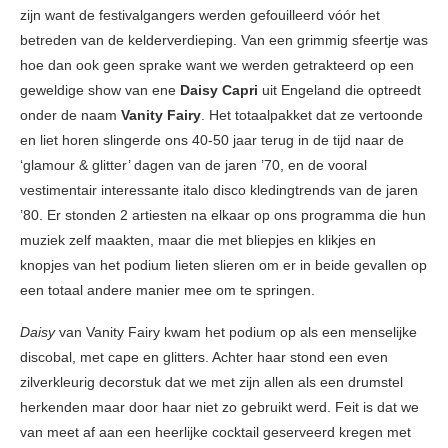
zijn want de festivalgangers werden gefouilleerd vóór het
betreden van de kelderverdieping. Van een grimmig sfeertje was
hoe dan ook geen sprake want we werden getrakteerd op een
geweldige show van ene
Daisy Capri
uit Engeland die optreedt
onder de naam
Vanity Fairy
. Het totaalpakket dat ze vertoonde
en liet horen slingerde ons 40-50 jaar terug in de tijd naar de
‘glamour & glitter’ dagen van de jaren ’70, en de vooral
vestimentair interessante italo disco kledingtrends van de jaren
’80. Er stonden 2 artiesten na elkaar op ons programma die hun
muziek zelf maakten, maar die met bliepjes en klikjes en
knopjes van het podium lieten slieren om er in beide gevallen op
een totaal andere manier mee om te springen.
Daisy
van Vanity Fairy kwam het podium op als een menselijke
discobal, met cape en glitters. Achter haar stond een even
zilverkleurig decorstuk dat we met zijn allen als een drumstel
herkenden maar door haar niet zo gebruikt werd. Feit is dat we
van meet af aan een heerlijke cocktail geserveerd kregen met