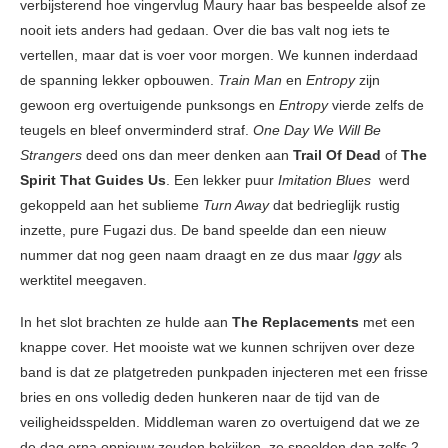
verbijsterend hoe vingervlug Maury haar bas bespeelde alsof ze
nooit iets anders had gedaan. Over die bas valt nog iets te
vertellen, maar dat is voer voor morgen. We kunnen inderdaad
de spanning lekker opbouwen.
Train Man
en
Entropy
zijn
gewoon erg overtuigende punksongs en
Entropy
vierde zelfs de
teugels en bleef onverminderd straf.
One Day We Will Be
Strangers
deed ons dan meer denken aan
Trail Of Dead
of
The
Spirit That Guides Us
. Een lekker puur
Imitation Blues
werd
gekoppeld aan het sublieme
Turn Away
dat bedrieglijk rustig
inzette, pure Fugazi dus. De band speelde dan een nieuw
nummer dat nog geen naam draagt en ze dus maar
Iggy
als
werktitel meegaven.
In het slot brachten ze hulde aan
The Replacements
met een
knappe cover. Het mooiste wat we kunnen schrijven over deze
band is dat ze platgetreden punkpaden injecteren met een frisse
bries en ons volledig deden hunkeren naar de tijd van de
veiligheidsspelden. Middleman waren zo overtuigend dat we ze
de dag erna opnieuw zouden bekijken, ze speelden dan zelfs 2