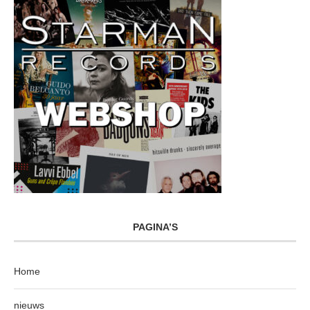
PAGINA’S
Home
nieuws