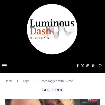
Home
Tags
Posts tagged with "Circe"
TAG:
CIRCE