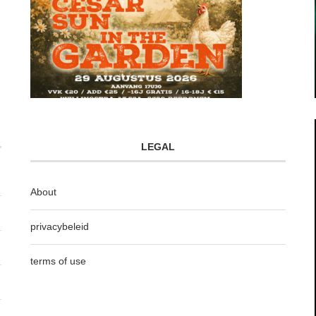
LEGAL
About
privacybeleid
terms of use