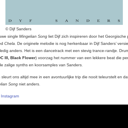
© Dijf Sanders
uwe single
Mingelian Song
liet Dijf zich inspireren door het Georgische
ied
Chela.
De originele melodie is nog herkenbaar in Dijf Sanders’ versi
olledig anders. Het is een dancetrack met een stevig trance-randje. D
C III, Black Flower
) voorzag het nummer van een lekkere beat die per
j de zalige synths en koorsamples van Sanders.
 sleurt ons altijd mee in een avontuurlijke trip die nooit teleurstelt en da
elian Song
niet anders.
–
Instagram