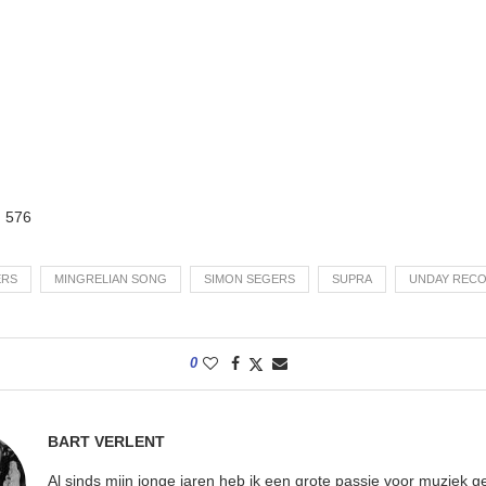
:
576
ERS
MINGRELIAN SONG
SIMON SEGERS
SUPRA
UNDAY REC
0
BART VERLENT
Al sinds mijn jonge jaren heb ik een grote passie voor muziek g