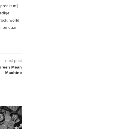
spreekt mij
ledige
rock, world
n, en daar
next post
Green Mean
Machine