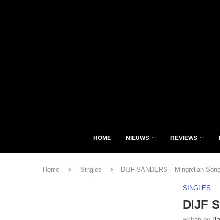
HOME
NIEUWS
REVIEWS
Home
Singles
DIJF SANDERS – Mingrelian Song
SINGLES
DIJF 
written by
Ba