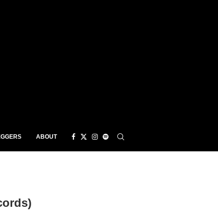
EGGERS
ABOUT
cords)