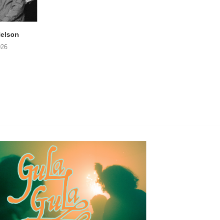
elson
ANDRIES BOONE –
FÄM – Better Late 
Lamprohiza Splendidula
Never
026
(Trad Records)
02/08/2026
03/08/2026