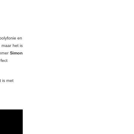
 polyfonie en
e maar het is
rummer
Simon
fect
t is met