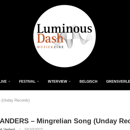
LIVE
FESTIVAL
INTERVIEW
BELGISCH
GRENSVERL
 (Unday Records)
SANDERS – Mingrelian Song (Unday Re
rt Verlent
24/10/2023