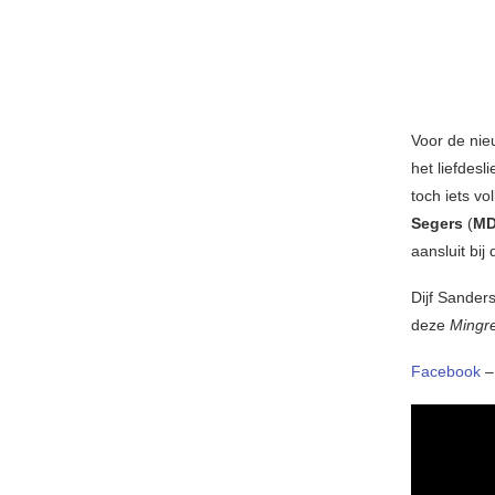
Voor de nie
het liefdesl
toch iets v
Segers
(
MD
aansluit bi
Dijf Sanders
deze
Mingr
Facebook