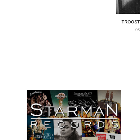
TROOST 
06