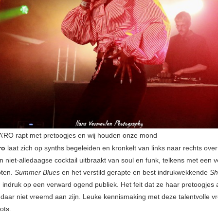
RO rapt met pretoogjes en wij houden onze mond
ro
laat zich op synths begeleiden en kronkelt van links naar rechts ove
en niet-alledaagse cocktail uitbraakt van soul en funk, telkens met een v
oten.
Summer Blues
en het verstild gerapte en best indrukwekkende
Sh
indruk op een verward ogend publiek. Het feit dat ze haar pretoogjes
l daar niet vreemd aan zijn. Leuke kennismaking met deze talentvolle 
ots.