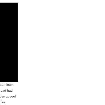
ar lieten
enpad had
den zoveel
live