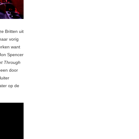
ze Britten uit
aar vorig
erken want
 Jon Spencer
Get Through
s een door
uiter
ater op de