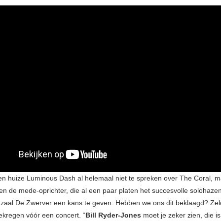
n huize Luminous Dash al helemaal niet te spreken over The Coral, ma
en de mede-oprichter, die al een paar platen het succesvolle solohaz
 zaal De Zwerver een kans te geven. Hebben we ons dit beklaagd? Zel
gekregen vóór een concert. “
Bill Ryder-Jones
moet je zeker zien, die is 