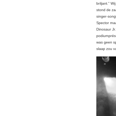
briljant.” 
stond de za
singer-songw
Spector maa
Dinosaur Jr.
podiumprés
was geen s
slaap zou va