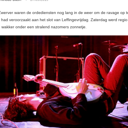
Zwerver waren de ordediensten nog lang in de weer om de ravage op t
had veroorzaakt aan het slot van Leffingevrijdag. Zaterdag werd regio
 wakker onder een stralend nazomers zonnetje.