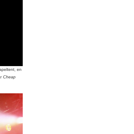
apeltent, en
ar
Cheap