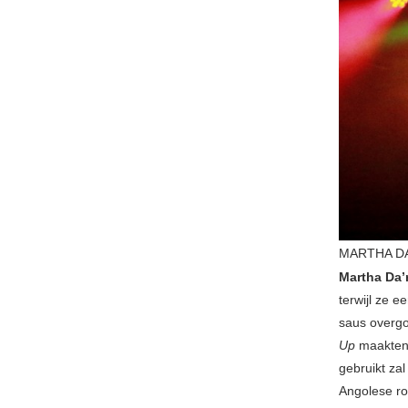
MARTHA DA’
Martha Da’
terwijl ze e
saus overg
Up
maakten 
gebruikt za
Angolese ro