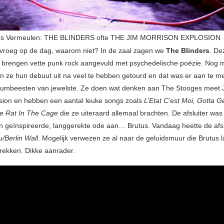
ns Vermeulen: THE BLINDERS ofte THE JIM MORRISON EXPLOSION
 vroeg op de dag, waarom niet? In de zaal zagen we
The Blinders
. De
brengen vette punk rock aangevuld met psychedelische poëzie. Nog m
en ze hun debuut uit na veel te hebben getourd en dat was er aan te m
diumbeesten van jewelste. Ze doen wat denken aan The Stooges meet
sion en hebben een aantal leuke songs zoals
L’Etat C’est Moi, Gotta 
e Rat In The Cage
die ze uiteraard allemaal brachten. De afsluiter wa
n geïnspireerde, langgerekte ode aan… Brutus. Vandaag heette de afsl
/Berlin Wall
. Mogelijk verwezen ze al naar de geluidsmuur die Brutus l
rekken. Dikke aanrader.