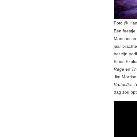
Foto @ Ha
Een feestje
Manchester 
jaar bracht
het zijn po
Blues Explo
Rage
en
Th
Jim Morriso
Brutus/Es Tu
dag zou opt