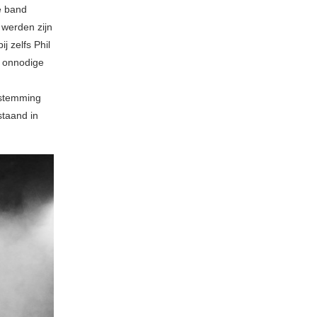
e band
 werden zijn
j zelfs Phil
n onnodige
astemming
taand in