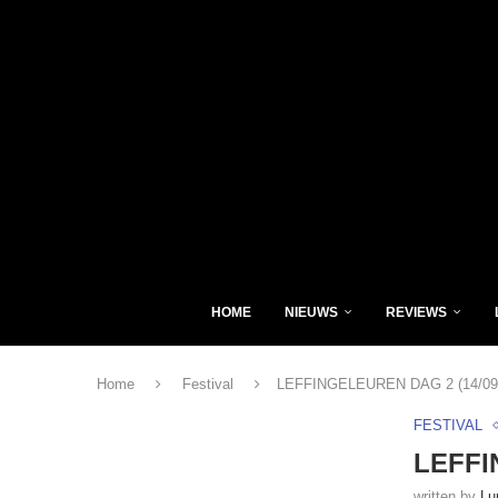
HOME
NIEUWS
REVIEWS
Home
Festival
LEFFINGELEUREN DAG 2 (14/09/
FESTIVAL
LEFFI
written by
Lu