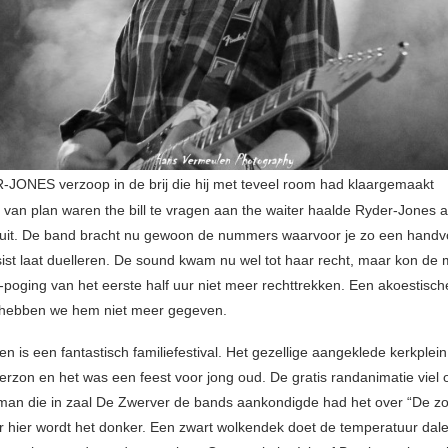
JONES verzoop in de brij die hij met teveel room had klaargemaakt
 van plan waren the bill te vragen aan the waiter haalde Ryder-Jones 
uit. De band bracht nu gewoon de nummers waarvoor je zo een handvol
ist laat duelleren. De sound kwam nu wel tot haar recht, maar kon de 
-poging van het eerste half uur niet meer rechttrekken. Een akoestisch
 hebben we hem niet meer gegeven.
en is een fantastisch familiefestival. Het gezellige aangeklede kerkplei
rzon en het was een feest voor jong oud. De gratis randanimatie viel o
an die in zaal De Zwerver de bands aankondigde had het over “De zo
r hier wordt het donker. Een zwart wolkendek doet de temperatuur dale