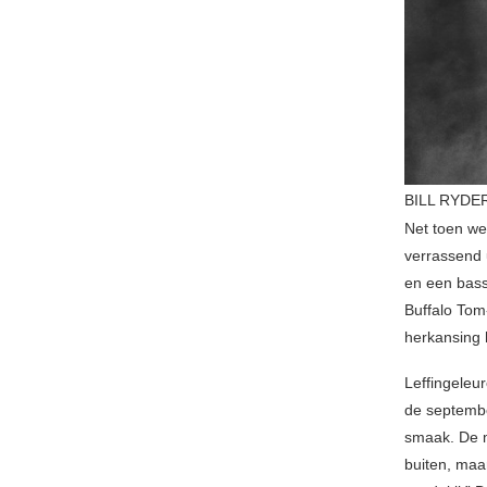
BILL RYDER-
Net toen we
verrassend 
en een bass
Buffalo Tom
herkansing
Leffingeleur
de septembe
smaak. De m
buiten, maa