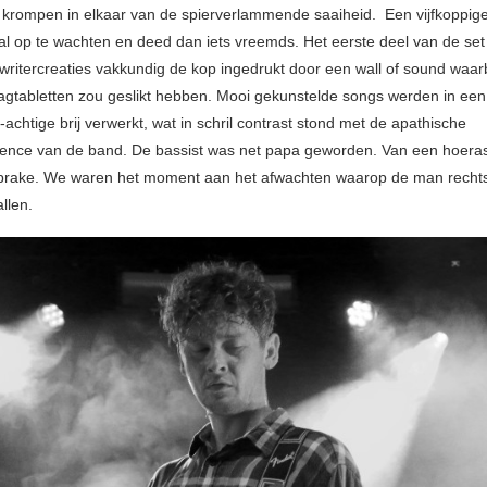
Wij krompen in elkaar van de spierverlammende saaiheid. Een vijfkoppig
al op te wachten en deed dan iets vreemds. Het eerste deel van de set
ritercreaties vakkundig de kop ingedrukt door een wall of sound waarbi
gtabletten zou geslikt hebben. Mooi gekunstelde songs werden in ee
-achtige brij verwerkt, wat in schril contrast stond met de apathische
ence van de band. De bassist was net papa geworden. Van een hoer
prake. We waren het moment aan het afwachten waarop de man rechts
llen.