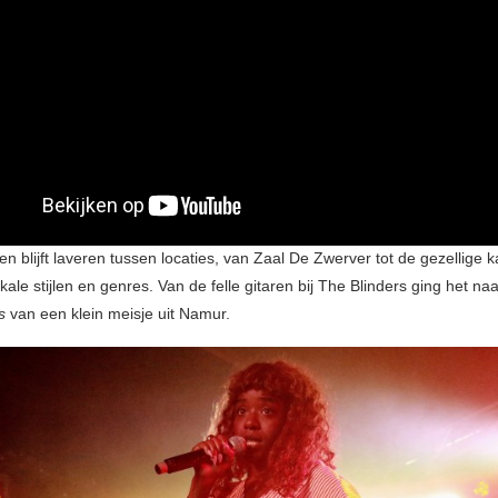
en blijft laveren tussen locaties, van Zaal De Zwerver tot de gezellige k
ale stijlen en genres. Van de felle gitaren bij The Blinders ging het na
s
van een klein meisje uit Namur.