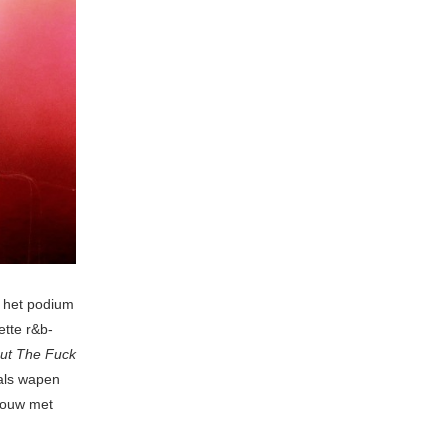
r het podium
ette r&b-
ut The Fuck
 als wapen
vrouw met