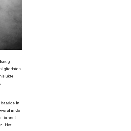
alsnog
 gitaristen
mislukte
e
n baadde in
veral in de
n brandt
n. Het