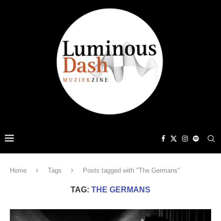
Home
Tags
Posts tagged with "The Germans"
TAG:
THE GERMANS