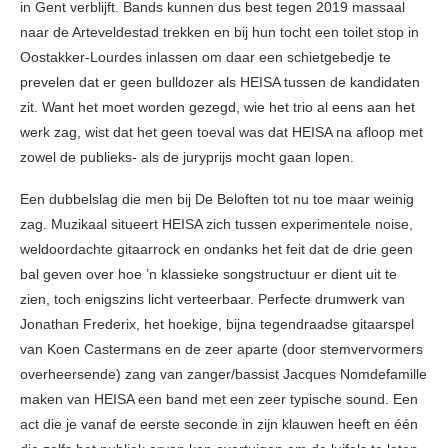
in Gent verblijft. Bands kunnen dus best tegen 2019 massaal
naar de Arteveldestad trekken en bij hun tocht een toilet stop in
Oostakker-Lourdes inlassen om daar een schietgebedje te
prevelen dat er geen bulldozer als HEISA tussen de kandidaten
zit. Want het moet worden gezegd, wie het trio al eens aan het
werk zag, wist dat het geen toeval was dat HEISA na afloop met
zowel de publieks- als de juryprijs mocht gaan lopen.
Een dubbelslag die men bij De Beloften tot nu toe maar weinig
zag. Muzikaal situeert HEISA zich tussen experimentele noise,
weldoordachte gitaarrock en ondanks het feit dat de drie geen
bal geven over hoe ’n klassieke songstructuur er dient uit te
zien, toch enigszins licht verteerbaar. Perfecte drumwerk van
Jonathan Frederix, het hoekige, bijna tegendraadse gitaarspel
van Koen Castermans en de zeer aparte (door stemvervormers
overheersende) zang van zanger/bassist Jacques Nomdefamille
maken van HEISA een band met een zeer typische sound. Een
act die je vanaf de eerste seconde in zijn klauwen heeft en één