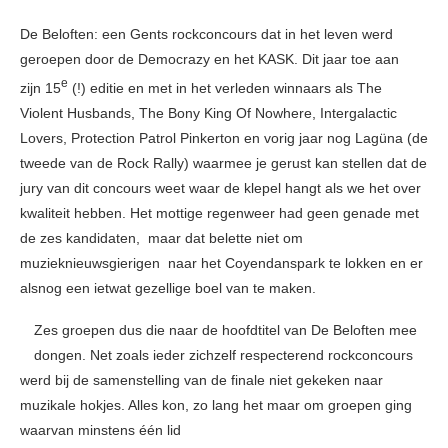
De Beloften: een Gents rockconcours dat in het leven werd
geroepen door de Democrazy en het KASK. Dit jaar toe aan
e
zijn 15
(!) editie en met in het verleden winnaars als The
Violent Husbands, The Bony King Of Nowhere, Intergalactic
Lovers, Protection Patrol Pinkerton en vorig jaar nog Lagüna (de
tweede van de Rock Rally) waarmee je gerust kan stellen dat de
jury van dit concours weet waar de klepel hangt als we het over
kwaliteit hebben. Het mottige regenweer had geen genade met
de zes kandidaten, maar dat belette niet om
muzieknieuwsgierigen naar het Coyendanspark te lokken en er
alsnog een ietwat gezellige boel van te maken.
Zes groepen dus die naar de hoofdtitel van De Beloften mee
dongen. Net zoals ieder zichzelf respecterend rockconcours
werd bij de samenstelling van de finale niet gekeken naar
muzikale hokjes. Alles kon, zo lang het maar om groepen ging
waarvan minstens één lid