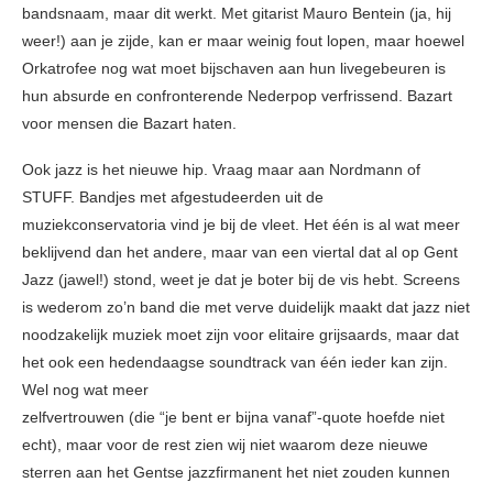
bandsnaam, maar dit werkt. Met gitarist Mauro Bentein (ja, hij
weer!) aan je zijde, kan er maar weinig fout lopen, maar hoewel
Orkatrofee nog wat moet bijschaven aan hun livegebeuren is
hun absurde en confronterende Nederpop verfrissend. Bazart
voor mensen die Bazart haten.
Ook jazz is het nieuwe hip. Vraag maar aan Nordmann of
STUFF. Bandjes met afgestudeerden uit de
muziekconservatoria vind je bij de vleet. Het één is al wat meer
beklijvend dan het andere, maar van een viertal dat al op Gent
Jazz (jawel!) stond, weet je dat je boter bij de vis hebt. Screens
is wederom zo’n band die met verve duidelijk maakt dat jazz niet
noodzakelijk muziek moet zijn voor elitaire grijsaards, maar dat
het ook een hedendaagse soundtrack van één ieder kan zijn.
Wel nog wat meer
zelfvertrouwen (die “je bent er bijna vanaf”-quote hoefde niet
echt), maar voor de rest zien wij niet waarom deze nieuwe
sterren aan het Gentse jazzfirmanent het niet zouden kunnen