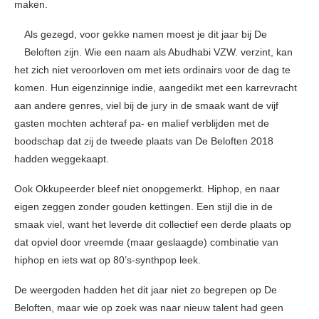
maken.
Als gezegd, voor gekke namen moest je dit jaar bij De
Beloften zijn. Wie een naam als Abudhabi VZW. verzint, kan
het zich niet veroorloven om met iets ordinairs voor de dag te
komen. Hun eigenzinnige indie, aangedikt met een karrevracht
aan andere genres, viel bij de jury in de smaak want de vijf
gasten mochten achteraf pa- en malief verblijden met de
boodschap dat zij de tweede plaats van De Beloften 2018
hadden weggekaapt.
Ook Okkupeerder bleef niet onopgemerkt. Hiphop, en naar
eigen zeggen zonder gouden kettingen. Een stijl die in de
smaak viel, want het leverde dit collectief een derde plaats op
dat opviel door vreemde (maar geslaagde) combinatie van
hiphop en iets wat op 80’s-synthpop leek.
De weergoden hadden het dit jaar niet zo begrepen op De
Beloften, maar wie op zoek was naar nieuw talent had geen