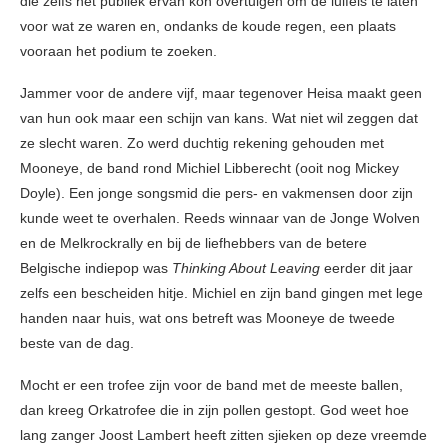
die zelfs het publiek ervan kon overtuigen om de luifels te laten
voor wat ze waren en, ondanks de koude regen, een plaats
vooraan het podium te zoeken.
Jammer voor de andere vijf, maar tegenover Heisa maakt geen
van hun ook maar een schijn van kans. Wat niet wil zeggen dat
ze slecht waren. Zo werd duchtig rekening gehouden met
Mooneye, de band rond Michiel Libberecht (ooit nog Mickey
Doyle). Een jonge songsmid die pers- en vakmensen door zijn
kunde weet te overhalen. Reeds winnaar van de Jonge Wolven
en de Melkrockrally en bij de liefhebbers van de betere
Belgische indiepop was
Thinking About Leaving
eerder dit jaar
zelfs een bescheiden hitje. Michiel en zijn band gingen met lege
handen naar huis, wat ons betreft was Mooneye de tweede
beste van de dag.
Mocht er een trofee zijn voor de band met de meeste ballen,
dan kreeg Orkatrofee die in zijn pollen gestopt. God weet hoe
lang zanger Joost Lambert heeft zitten sjieken op deze vreemde