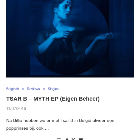
Belgisch
Reviews
Singles
TSAR B – MYTH EP (Eigen Beheer)
11/07/2016
Na Billie hebben we er met Tsar B in België alweer een
popprinses bij, ook …