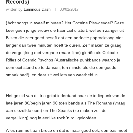
Records)
written by
Luminous Dash
03/01/2017
)
Acht songs in twaalf minuten? Het Cocaine Piss-gevoel? Deze
keer geen jonge vrouw die haar ziel uitstort, wel een zanger uit
Bilzen die zeer goed beseft dat een perfecte poprocksong niet
langer dan twee minuten hoeft te duren. Zelf maken ze graag
de vergelijking met vergane (maar fijne) gloriën als Celibate
Rifles of Cosmic Psychos (Australische punkbands waarop je
oom ooit stond op te dansen, ten minste als die een goede
smaak had!), en daar zit wel iets van waarheid in.
Het geluid van dit trio grijpt inderdaad naar de indiepunk van de
late jaren 80/begin jaren 90 toen bands als The Romans (vraag
aan diezelfde oom) en The Spanks (ze maken zelf de
vergelijking) nog in eerlijke rock ’n roll geloofden.
Alles rammelt aan Bruce en dat is maar goed ook, een bas moet