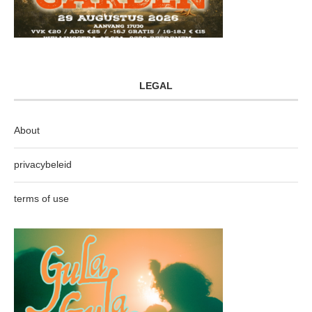
LEGAL
About
privacybeleid
terms of use