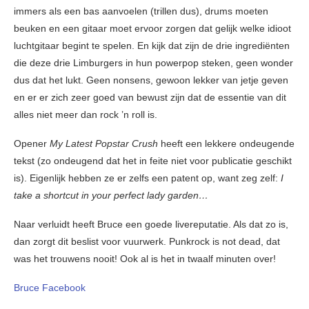
immers als een bas aanvoelen (trillen dus), drums moeten
beuken en een gitaar moet ervoor zorgen dat gelijk welke idioot
luchtgitaar begint te spelen. En kijk dat zijn de drie ingrediënten
die deze drie Limburgers in hun powerpop steken, geen wonder
dus dat het lukt. Geen nonsens, gewoon lekker van jetje geven
en er er zich zeer goed van bewust zijn dat de essentie van dit
alles niet meer dan rock ’n roll is.
Opener
My Latest Popstar Crush
heeft een lekkere ondeugende
tekst (zo ondeugend dat het in feite niet voor publicatie geschikt
is). Eigenlijk hebben ze er zelfs een patent op, want zeg zelf:
I
take a shortcut in your perfect lady garden…
Naar verluidt heeft Bruce een goede livereputatie. Als dat zo is,
dan zorgt dit beslist voor vuurwerk. Punkrock is not dead, dat
was het trouwens nooit! Ook al is het in twaalf minuten over!
Bruce Facebook