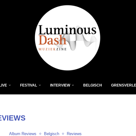
LIVE
FESTIVAL
INTERVIEW
BELGISCH
GRENSVERL
EVIEWS
Album Reviews
Belgisch
Reviews