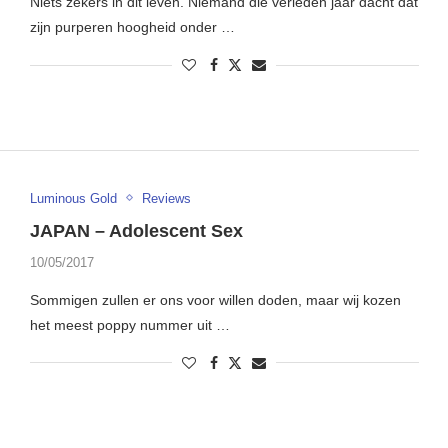
Niets zekers in dit leven. Niemand die verleden jaar dacht dat
zijn purperen hoogheid onder …
Luminous Gold
Reviews
JAPAN – Adolescent Sex
10/05/2017
Sommigen zullen er ons voor willen doden, maar wij kozen
het meest poppy nummer uit …