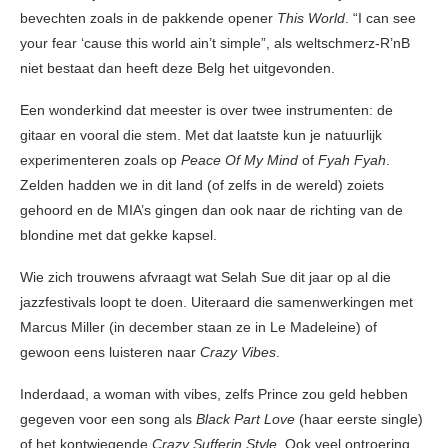
bevechten zoals in de pakkende opener
This World
. “I can see
your fear ‘cause this world ain’t simple”, als weltschmerz-R’nB
niet bestaat dan heeft deze Belg het uitgevonden.
Een wonderkind dat meester is over twee instrumenten: de
gitaar en vooral die stem. Met dat laatste kun je natuurlijk
experimenteren zoals op
Peace Of My Mind
of
Fyah Fyah
.
Zelden hadden we in dit land (of zelfs in de wereld) zoiets
gehoord en de MIA’s gingen dan ook naar de richting van de
blondine met dat gekke kapsel.
Wie zich trouwens afvraagt wat Selah Sue dit jaar op al die
jazzfestivals loopt te doen. Uiteraard die samenwerkingen met
Marcus Miller (in december staan ze in Le Madeleine) of
gewoon eens luisteren naar
Crazy Vibes
.
Inderdaad, a woman with vibes, zelfs Prince zou geld hebben
gegeven voor een song als
Black Part Love
(haar eerste single)
of het kontwiegende
Crazy Sufferin Style
. Ook veel ontroering