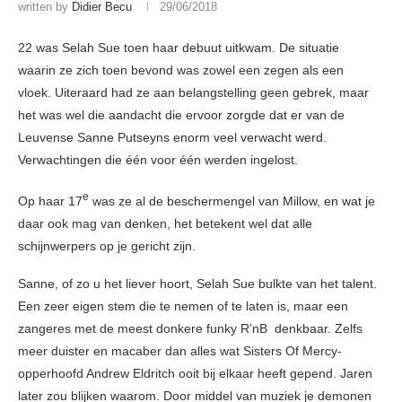
written by
Didier Becu
29/06/2018
22 was Selah Sue toen haar debuut uitkwam. De situatie
waarin ze zich toen bevond was zowel een zegen als een
vloek. Uiteraard had ze aan belangstelling geen gebrek, maar
het was wel die aandacht die ervoor zorgde dat er van de
Leuvense Sanne Putseyns enorm veel verwacht werd.
Verwachtingen die één voor één werden ingelost.
e
Op haar 17
was ze al de beschermengel van Millow, en wat je
daar ook mag van denken, het betekent wel dat alle
schijnwerpers op je gericht zijn.
Sanne, of zo u het liever hoort, Selah Sue bulkte van het talent.
Een zeer eigen stem die te nemen of te laten is, maar een
zangeres met de meest donkere funky R’nB denkbaar. Zelfs
meer duister en macaber dan alles wat Sisters Of Mercy-
opperhoofd Andrew Eldritch ooit bij elkaar heeft gepend. Jaren
later zou blijken waarom. Door middel van muziek je demonen