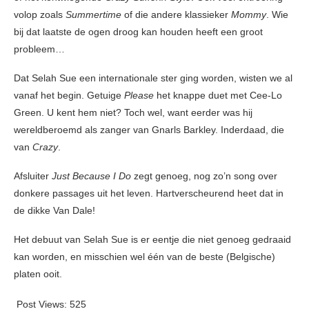
volop zoals
Summertime
of die andere klassieker
Mommy
. Wie
bij dat laatste de ogen droog kan houden heeft een groot
probleem…
Dat Selah Sue een internationale ster ging worden, wisten we al
vanaf het begin. Getuige
Please
het knappe duet met Cee-Lo
Green. U kent hem niet? Toch wel, want eerder was hij
wereldberoemd als zanger van Gnarls Barkley. Inderdaad, die
van
Crazy
.
Afsluiter
Just Because I Do
zegt genoeg, nog zo’n song over
donkere passages uit het leven. Hartverscheurend heet dat in
de dikke Van Dale!
Het debuut van Selah Sue is er eentje die niet genoeg gedraaid
kan worden, en misschien wel één van de beste (Belgische)
platen ooit.
Post Views:
525