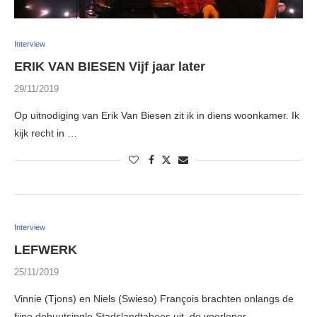
Interview
ERIK VAN BIESEN Vijf jaar later
29/11/2019
Op uitnodiging van Erik Van Biesen zit ik in diens woonkamer. Ik
kijk recht in …
Interview
LEFWERK
25/11/2019
Vinnie (Tjons) en Niels (Swieso) François brachten onlangs de
fijne debuutsingle Stadslandtaboes uit, de voorloper …