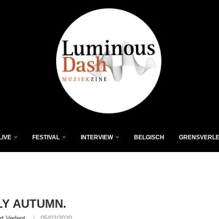
LIVE
FESTIVAL
INTERVIEW
BELGISCH
GRENSVERL
Y AUTUMN.
rt Verlent
05/02/2020