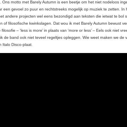
. Ons motto met Barely Autumn is een beetje om het niet nodeloos inge
 een gevoel zo puur en rechtstreeks mogelijk op muziek te zetten. In 
et andere projecten wel eens bezondigd aan teksten die ietwat te bol 
n of filosofische kwinkslagen. Dat wou ik met Barely Autumn bewust ver
 filosofie – ‘less is more’ in plaats van ‘more or less’ – Eels ook niet vr
 ik de band ook niet teveel regeltjes opleggen. Wie weet maken we de 
 Italo Disco-plaat.