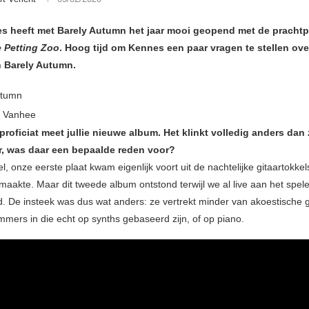
s heeft met Barely Autumn het jaar mooi geopend met de prachtp
e Petting Zoo
. Hoog tijd om Kennes een paar vragen te stellen ove
 Barely Autumn.
is Vanhee
proficiat meet jullie nieuwe album. Het klinkt volledig anders dan 
, was daar een bepaalde reden voor?
, onze eerste plaat kwam eigenlijk voort uit de nachtelijke gitaartokkels
maakte. Maar dit tweede album ontstond terwijl we al live aan het spe
. De insteek was dus wat anders: ze vertrekt minder van akoestische gi
ummers in die echt op synths gebaseerd zijn, of op piano.