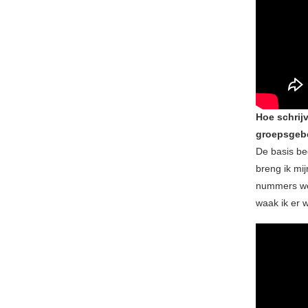
Hoe schrijv
groepsgeb
De basis beg
breng ik mi
nummers we 
waak ik er w