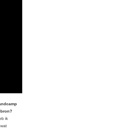
 Bandcamp
iebron?
eb ik
 wat