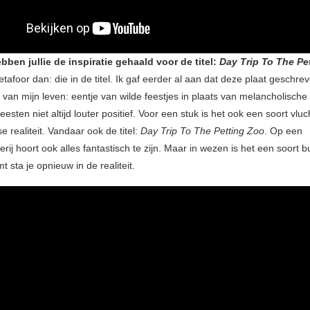
ben jullie de inspiratie gehaald voor de titel:
Day Trip To The Pe
afoor dan: die in de titel. Ik gaf eerder al aan dat deze plaat geschrev
 van mijn leven: eentje van wilde feestjes in plaats van melancholische
feesten niet altijd louter positief. Voor een stuk is het ook een soort vlu
e realiteit. Vandaar ook de titel:
Day Trip To The Petting Zoo
. Op een
rij hoort ook alles fantastisch te zijn. Maar in wezen is het een soort bu
t sta je opnieuw in de realiteit.