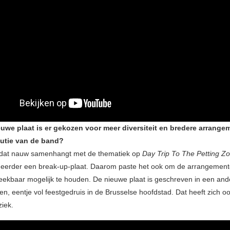
uwe plaat is er gekozen voor meer diversiteit en bredere arrangem
lutie van de band?
t dat nauw samenhangt met de thematiek op
Day Trip To The Petting Z
eerder een break-up-plaat. Daarom paste het ook om de arrangement
eekbaar mogelijk te houden. De nieuwe plaat is geschreven in een and
en, eentje vol feestgedruis in de Brusselse hoofdstad. Dat heeft zich o
ziek.