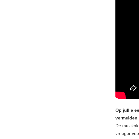
Op jullie e
vermelden j
De muzikale
vroeger vee