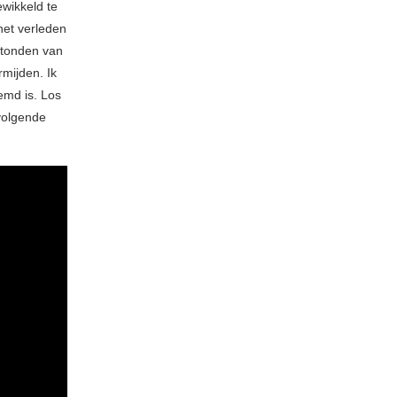
wikkeld te
het verleden
stonden van
mijden. Ik
eemd is. Los
volgende