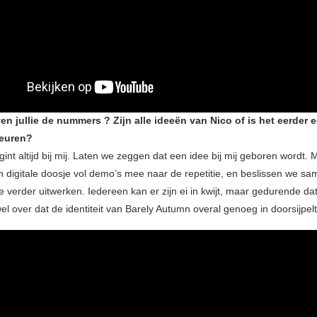
en jullie de nummers ? Zijn alle ideeën van Nico of is het eerder 
euren?
int altijd bij mij. Laten we zeggen dat een idee bij mij geboren wordt.
jn digitale doosje vol demo’s mee naar de repetitie, en beslissen we s
verder uitwerken. Iedereen kan er zijn ei in kwijt, maar gedurende da
el over dat de identiteit van Barely Autumn overal genoeg in doorsijpel