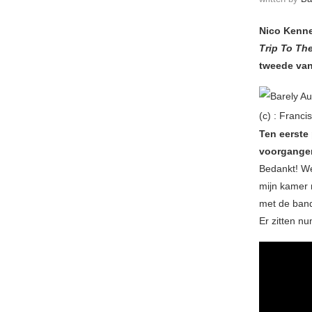
Nico Kenne
Trip To Th
tweede van
(c) : Franc
Ten eerste 
voorganger
Bedankt! Wel
mijn kamer 
met de band
Er zitten n