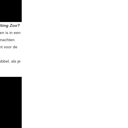
tting Zoo
?
en is in een
 nachten.
cht voor de
bbel, als je