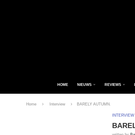
HOME
NIEUWS
REVIEWS
Home
Interview
BARELY AUTUMN.
INTERVIEW
BAREL
written by
Ba