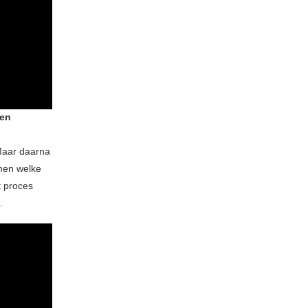
een
 Maar daarna
amen welke
t proces
t.