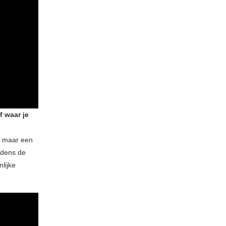
f waar je
g, maar een
jdens de
lijke