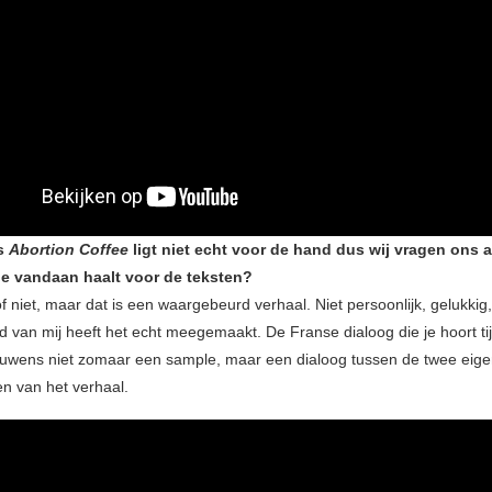
ls
Abortion Coffee
ligt niet echt voor de hand dus wij vragen ons a
tie vandaan haalt voor de teksten?
f niet, maar dat is een waargebeurd verhaal. Niet persoonlijk, gelukki
d van mij heeft het echt meegemaakt. De Franse dialoog die je hoort ti
rouwens niet zomaar een sample, maar een dialoog tussen de twee eigen
en van het verhaal.