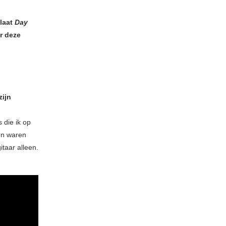
laat
Day
r deze
zijn
 die ik op
len waren
taar alleen.