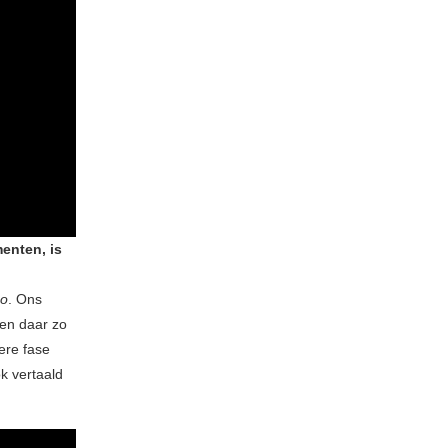
enten, is
oo
. Ons
en daar zo
ere fase
ok vertaald