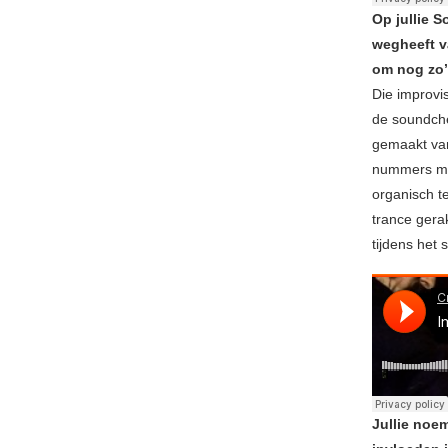
Op jullie 
wegheeft v
om nog zo
Die improvi
de soundch
gemaakt van
nummers mak
organisch te
trance gerak
tijdens het 
Jullie noe