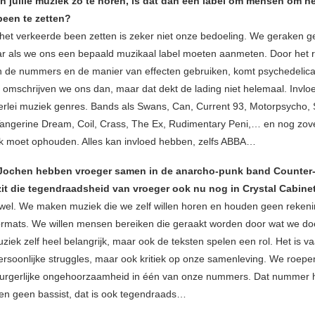
n jullie muziek zo te horen, is dat dan een label om mensen om h
been te zetten?
et verkeerde been zetten is zeker niet onze bedoeling. We geraken g
ar als we ons een bepaald muzikaal label moeten aanmeten. Door het r
n de nummers en de manier van effecten gebruiken, komt psychedelica
o omschrijven we ons dan, maar dat dekt de lading niet helemaal. Inv
llerlei muziek genres. Bands als Swans, Can, Current 93, Motorpsycho, 
Tangerine Dream, Coil, Crass, The Ex, Rudimentary Peni,… en nog zov
k moet ophouden. Alles kan invloed hebben, zelfs ABBA…
Jochen hebben vroeger samen in de anarcho-punk band Counter
zit die tegendraadsheid van vroeger ook nu nog in Crystal Cabine
 wel. We maken muziek die we zelf willen horen en houden geen reken
rmats. We willen mensen bereiken die geraakt worden door wat we do
ziek zelf heel belangrijk, maar ook de teksten spelen een rol. Het is v
persoonlijke struggles, maar ook kritiek op onze samenleving. We roepe
urgerlijke ongehoorzaamheid in één van onze nummers. Dat nummer 
n geen bassist, dat is ook tegendraads…