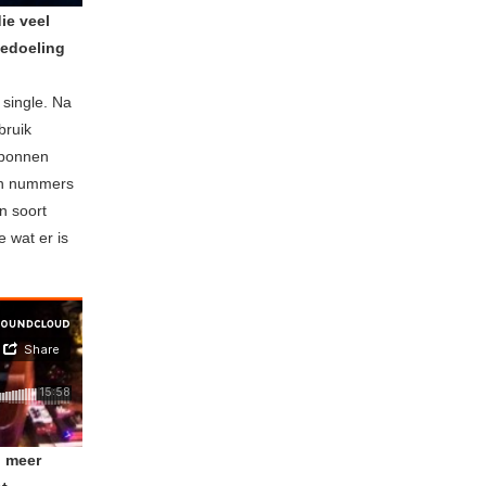
ie veel
bedoeling
single. Na
bruik
sponnen
ren nummers
n soort
e wat er is
l meer