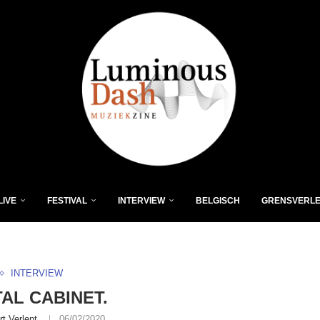
LIVE
FESTIVAL
INTERVIEW
BELGISCH
GRENSVERL
INTERVIEW
AL CABINET.
rt Verlent
06/02/2020