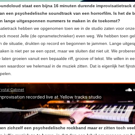
Soundcloud staat een bijna 16 minuten durende improvisatietrack d
an een psychedelische soundtrack van een horrorfilm. Is het de 
’n lange uitgesponnen nummers te maken in de toekomst?
satietrack hebben we opgenomen toen we in de studio zaten voor onze 
eck moest Jelle (de opnametechnieker) even weg. We hebben toen ge
 de situatie, drukten op record en begonnen te jammen. Lange uitge
en is niet per se een opzet, maar we sluiten dat niet uit. We probe
 laten groeien vanuit een bepaalde riff, groove of tekst. We willen in ee
en waardoor we helemaal in de muziek zitten. Dat is eigenlijk het fijnst
spelen.
men zichzelf een psychedelische rockband maar er zitten toch vee