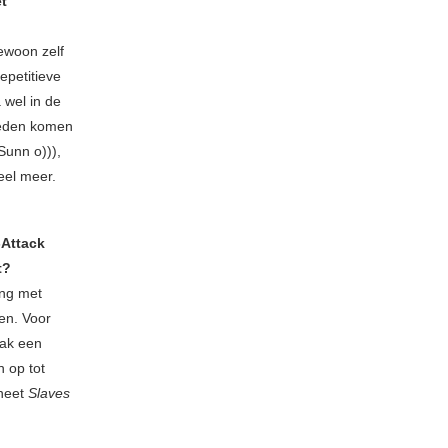
et
ewoon zelf
epetitieve
 wel in de
loeden komen
Sunn o))),
eel meer.
-Attack
t?
ing met
en. Voor
aak een
n op tot
heet
Slaves