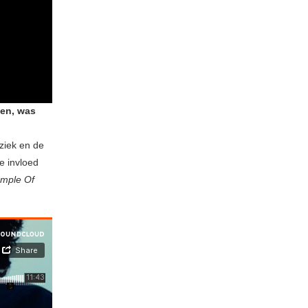
ten, was
uziek en de
e invloed
mple Of