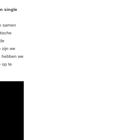
en single
ik samen
tische
 de
 zijn we
n hebben we
 op te