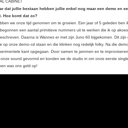
TAL CABINET
jaar dat jullie bestaan hebben jullie enkel nog maar een demo en e
t. Hoe komt dat zo?
bben we onze tijd genomen om te groeien. Een jaar of 5 geleden ben 
begonnen een aantal primitieve nummers uit te werken die ik op akoes
geschreven. Daarna is Wannes er met zijn Juno 60 bijgekomen. Dit zijn
 op onze demo-cd staan en die klinken nog redelijk folky. Na die demo
perimentele kant opgegaan. Door samen te jammen en te improvisere
nze sound gevormd en konden we de studio in om onze eerste single
en was ons geld op!