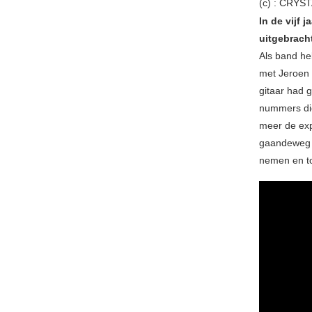
(c) : CRYS
In de vijf 
uitgebrach
Als band he
met Jeroen 
gitaar had 
nummers die
meer de ex
gaandeweg o
nemen en to