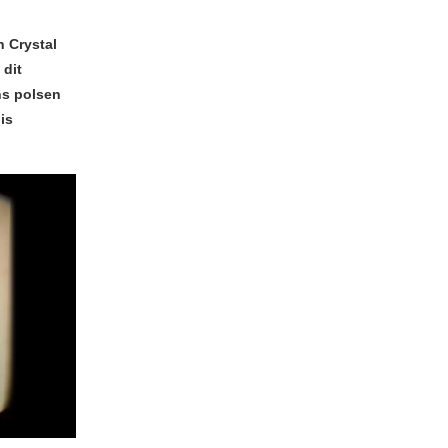
n Crystal
 dit
ns polsen
is