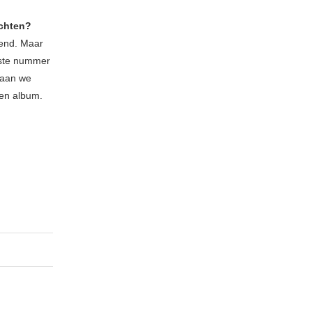
achten?
nend. Maar
gste nummer
gaan we
een album.