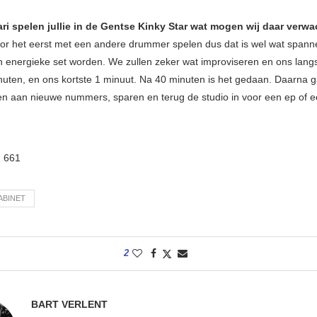
ari spelen jullie in de Gentse Kinky Star wat mogen wij daar verw
r het eerst met een andere drummer spelen dus dat is wel wat span
n energieke set worden. We zullen zeker wat improviseren en ons lan
nuten, en ons kortste 1 minuut. Na 40 minuten is het gedaan. Daarna 
n aan nieuwe nummers, sparen en terug de studio in voor een ep of 
:
661
ABINET
2
BART VERLENT