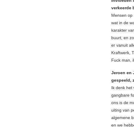
invloeden i
verkeerde 
Mensen op h
wat in de w
karakter va
buurt, en z
er vanuit a
Kraftwerk, 
Fuck man, i
Jeroen en 
gespeeld, 
Ik denk het
gangbare fo
ons is de mu
uiting van 
algemene b
en we hebbe