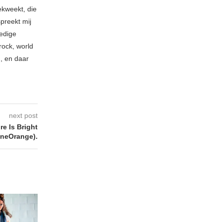
ekweekt, die
spreekt mij
ledige
rock, world
n, en daar
next post
re Is Bright
uneOrange).