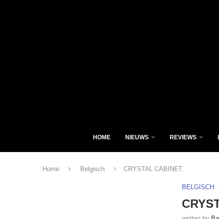
HOME
NIEUWS
REVIEWS
Home
Belgisch
CRYSTAL CABINET.
BELGISCH
CRYST
written by
Ba