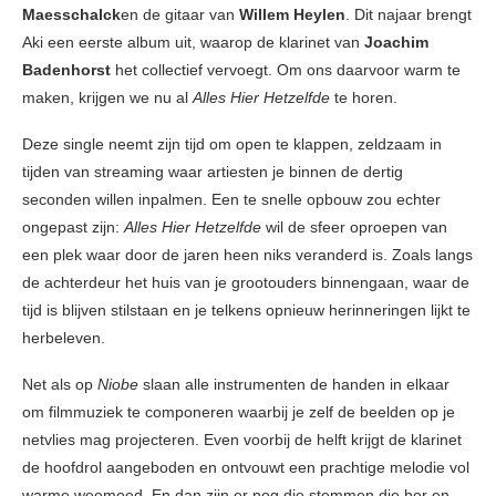
Maesschalck
en de gitaar van
Willem Heylen
. Dit najaar brengt
Aki een eerste album uit, waarop de klarinet van
Joachim
Badenhorst
het collectief vervoegt. Om ons daarvoor warm te
maken, krijgen we nu al
Alles Hier Hetzelfde
te horen.
Deze single neemt zijn tijd om open te klappen, zeldzaam in
tijden van streaming waar artiesten je binnen de dertig
seconden willen inpalmen. Een te snelle opbouw zou echter
ongepast zijn:
Alles Hier Hetzelfde
wil de sfeer oproepen van
een plek waar door de jaren heen niks veranderd is. Zoals langs
de achterdeur het huis van je grootouders binnengaan, waar de
tijd is blijven stilstaan en je telkens opnieuw herinneringen lijkt te
herbeleven.
Net als op
Niobe
slaan alle instrumenten de handen in elkaar
om filmmuziek te componeren waarbij je zelf de beelden op je
netvlies mag projecteren. Even voorbij de helft krijgt de klarinet
de hoofdrol aangeboden en ontvouwt een prachtige melodie vol
warme weemoed. En dan zijn er nog die stemmen die her en