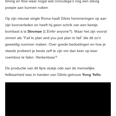
timing en flow waar nogal wat conculega’s nog een stevig
poepie aan kunnen ruiken.
Op zijn nieuwe single
Roma
haalt Glints herinneringen op aan
zijn koorverleden en heeft hij geen schrik van een beetje
bombast à la
Stromae
(
L’Enfer
anyone?). Maar het zijn vooral
zinnen als “Fail to plan and you just plan to fail” die dit zo’n
geweldig nummer maken. Over goede bedoelingen en hoe je
steeds probeert je beste zelf te zijn om dan keer op keer
roemloos te falen. Herkenbaar?
De productie van dit fijne stukje ode aan de menselijke
feilbaarheid was in handen van Glints-getrouw
Yong Yello
.