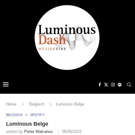
Home
Belgisch
Luminous Belge
BELGISCH
SPOTIFY
Luminous Belge
written by
Pieter Walcarius
08/06/2022