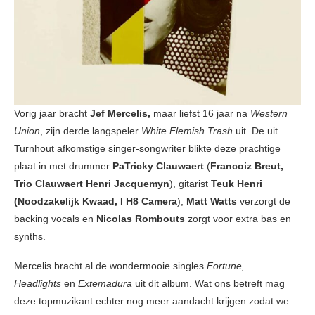
Vorig jaar bracht
Jef Mercelis,
maar liefst 16 jaar na
Western
Union
, zijn derde langspeler
White Flemish Trash
uit. De uit
Turnhout afkomstige singer-songwriter blikte deze prachtige
plaat in met drummer
PaTricky Clauwaert
(
Francoiz Breut,
Trio
Clauwaert Henri Jacquemyn
), gitarist
Teuk Henri
(Noodzakelijk Kwaad, I H8 Camera
),
Matt Watts
verzorgt de
backing vocals en
Nicolas Rombouts
zorgt voor extra bas en
synths.
Mercelis bracht al de wondermooie singles
Fortune,
Headlights
en
Extemadura
uit dit album. Wat ons betreft mag
deze topmuzikant echter nog meer aandacht krijgen zodat we