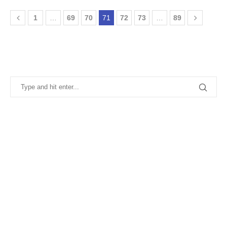
1
…
69
70
71
72
73
…
89