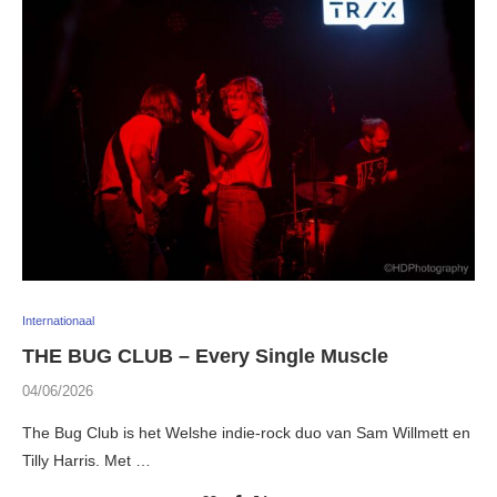
Internationaal
THE BUG CLUB – Every Single Muscle
04/06/2026
The Bug Club is het Welshe indie-rock duo van Sam Willmett en
Tilly Harris. Met …