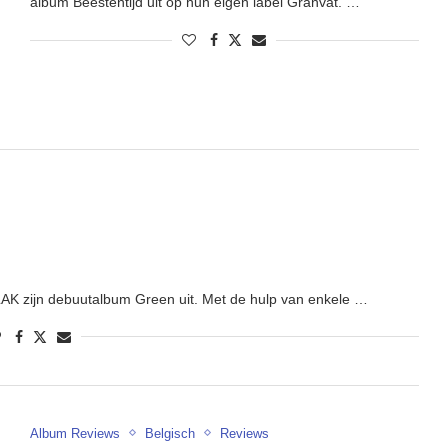
album Beestentijd uit op hun eigen label Granvat. …
K zijn debuutalbum Green uit. Met de hulp van enkele …
Album Reviews
Belgisch
Reviews