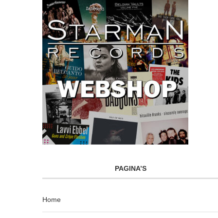
PAGINA’S
Home