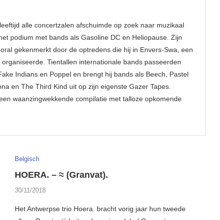
eftijd alle concertzalen afschuimde op zoek naar muzikaal
p het podium met bands als Gasoline DC en Heliopause. Zijn
ooral gekenmerkt door de optredens die hij in Envers-Swa, een
, organiseerde. Tientallen internationale bands passeerden
j Fake Indians en Poppel en brengt hij bands als Beech, Pastel
na en The Third Kind uit op zijn eigenste Gazer Tapes.
it, een waanzingwekkende compilatie met talloze opkomende
Belgisch
HOERA. – ≈ (Granvat).
30/11/2018
Het Antwerpse trio Hoera. bracht vorig jaar hun tweede