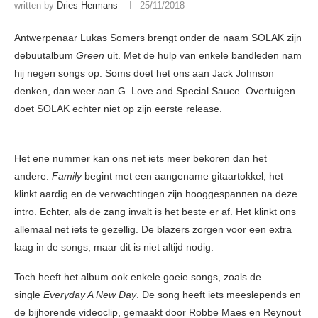
written by
Dries Hermans
25/11/2018
Antwerpenaar Lukas Somers brengt onder de naam SOLAK zijn
debuutalbum
Green
uit. Met de hulp van enkele bandleden nam
hij negen songs op. Soms doet het ons aan Jack Johnson
denken, dan weer aan G. Love and Special Sauce. Overtuigen
doet SOLAK echter niet op zijn eerste release.
Het ene nummer kan ons net iets meer bekoren dan het
andere.
Family
begint met een aangename gitaartokkel, het
klinkt aardig en de verwachtingen zijn hooggespannen na deze
intro. Echter, als de zang invalt is het beste er af. Het klinkt ons
allemaal net iets te gezellig. De blazers zorgen voor een extra
laag in de songs, maar dit is niet altijd nodig.
Toch heeft het album ook enkele goeie songs, zoals de
single
Everyday A New Day
. De song heeft iets meeslepends en
de bijhorende videoclip, gemaakt door Robbe Maes en Reynout