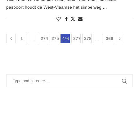
paspoort houdt de West-Vlaamse het simpelweg …
1
…
274
275
276
277
278
…
366