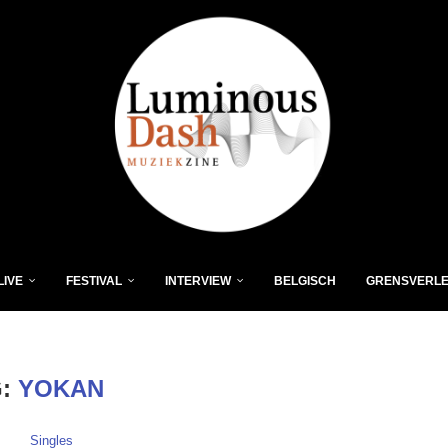
LIVE
FESTIVAL
INTERVIEW
BELGISCH
GRENSVERL
G:
YOKAN
Singles