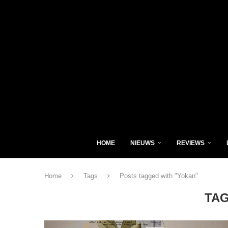
HOME
NIEUWS
REVIEWS
Home
Tags
Posts tagged with "Yokan"
TA