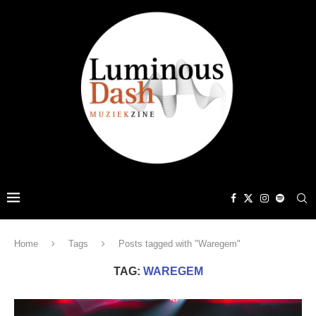
Home
Tags
Posts tagged with "Waregem"
TAG:
WAREGEM