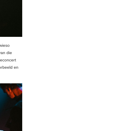
owieso
van die
ieconcert
orbeeld en