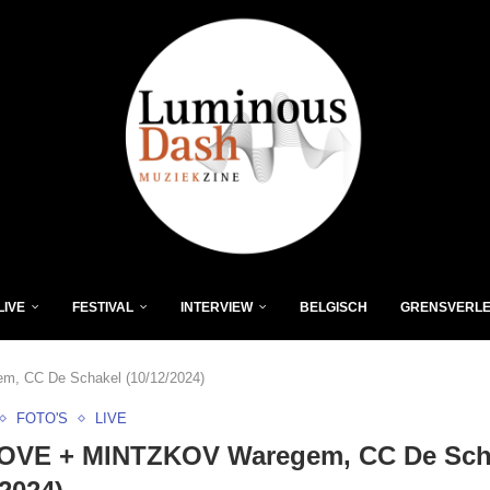
LIVE
FESTIVAL
INTERVIEW
BELGISCH
GRENSVERL
 CC De Schakel (10/12/2024)
FOTO'S
LIVE
OVE + MINTZKOV Waregem, CC De Sch