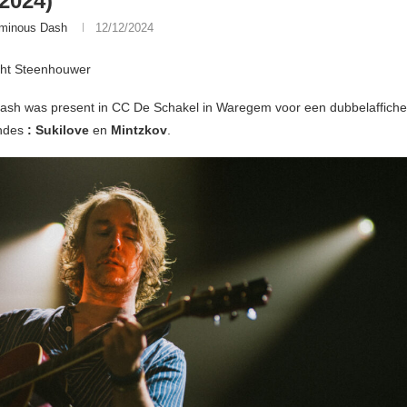
/2024)
minous Dash
12/12/2024
cht Steenhouwer
sh was present in CC De Schakel in Waregem voor een dubbelaffiche
ndes
: Sukilove
en
Mintzkov
.