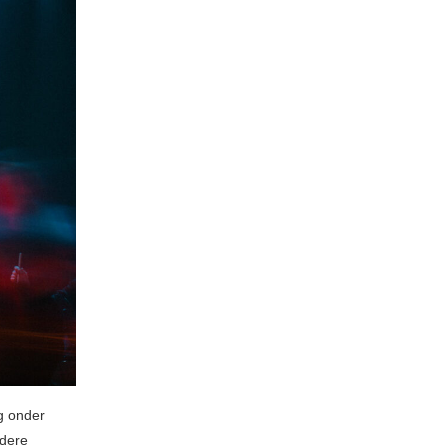
g onder
ndere