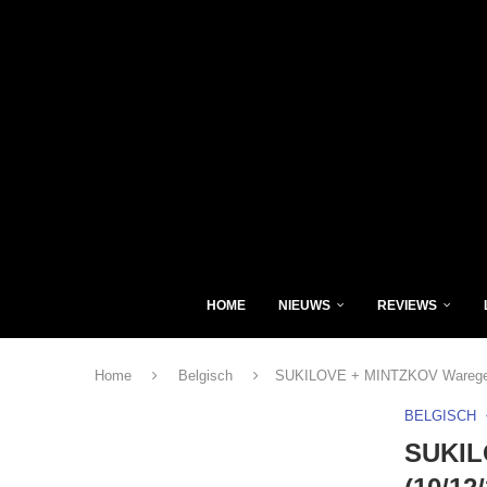
HOME
NIEUWS
REVIEWS
Home
Belgisch
SUKILOVE + MINTZKOV Waregem,
BELGISCH
SUKIL