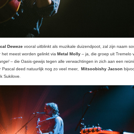
cal Deweze
vooral uitblinkt als muzikale duizendpoot, zal zijn naam s
r het meest worden gelinkt via
Metal Molly
– ja, die groep uit Tremelo 
ange!
– die Oasis-gewijs tegen alle verwachtingen in zich aan een reün
 Pascal deed natuurlijk nog zo veel meer,
Mitsoobishy Jacson
bijvo
ok Sukilove.