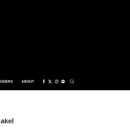
EGGERS
ABOUT
akel