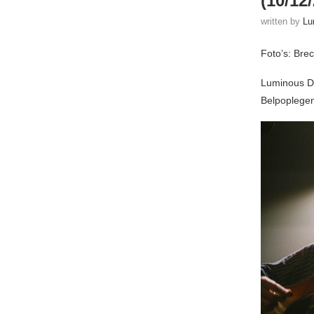
(10/12
written by
Lu
Foto’s: Bre
Luminous Da
Belpoplege