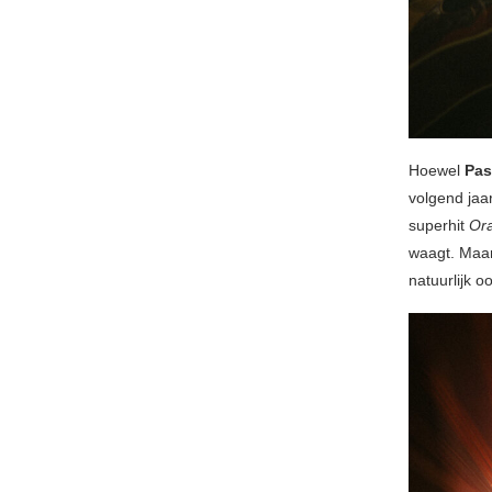
Hoewel
Pas
volgend jaa
superhit
Or
waagt. Maar
natuurlijk o