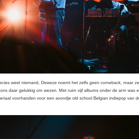
ies weet niemand, Deweze noemt het zelfs geen comeback, maar ze 
 ons daar gelukkig om wezen. Met ruim vijf albums onder de arm was 
riaal voorhanden voor een avondje old school Belgian indiepop van d