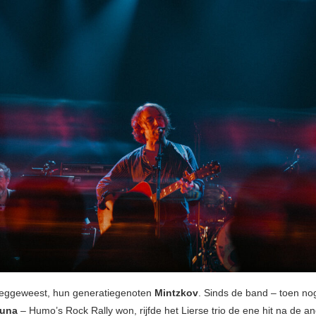
weggeweest, hun generatiegenoten
Mintzkov
. Sinds de band – toen no
Luna
– Humo’s Rock Rally won, rijfde het Lierse trio de ene hit na de a