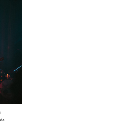
d
rde