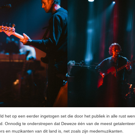
d het op een eerder ingetogen set die door het publiek in alle rust wer
d. Onnodig te onderstrepen dat Deweze één van de meest getalentee
ers en muzikanten van dit land is, net zoals zijn medemuzikanten.