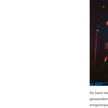
De band hiel
gewaardeer
songschrijv