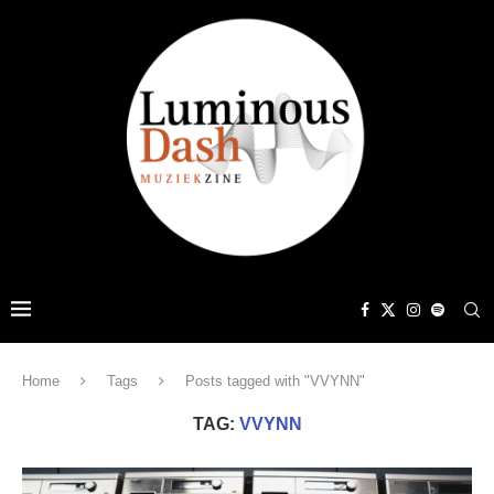
Home
Tags
Posts tagged with "VVYNN"
TAG:
VVYNN