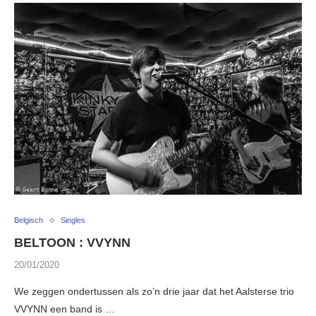
Belgisch
Singles
BELTOON : VVYNN
20/01/2020
We zeggen ondertussen als zo’n drie jaar dat het Aalsterse trio
VVYNN een band is …