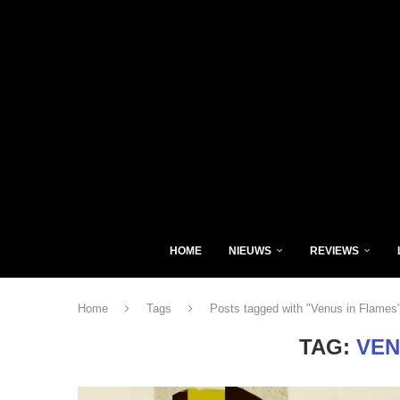
HOME
NIEUWS
REVIEWS
Home
Tags
Posts tagged with "Venus in Flames
TAG:
VEN