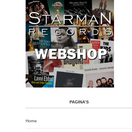
PAGINA’S
Home