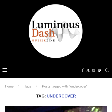
Home
Tags
Posts tagged with "undercover"
TAG:
UNDERCOVER